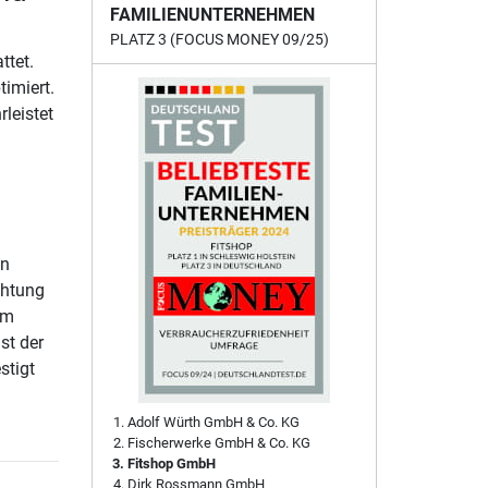
FAMILIENUNTERNEHMEN
PLATZ 3 (FOCUS MONEY 09/25)
ttet.
imiert.
leistet
en
chtung
mm
st der
stigt
Adolf Würth GmbH & Co. KG
Fischerwerke GmbH & Co. KG
Fitshop GmbH
Dirk Rossmann GmbH