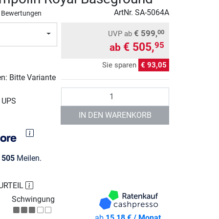
ArtNr.
SA-5064A
 Bewertungen
€ 599,
00
UVP
ab
€ 505,
95
ab
Sie sparen
€ 93,05
: Bitte Variante
Anzahl
r UPS
IN DEN WARENKORB
e
505
Meilen.
URTEIL
Schwingung
ab
15,18 € / Monat