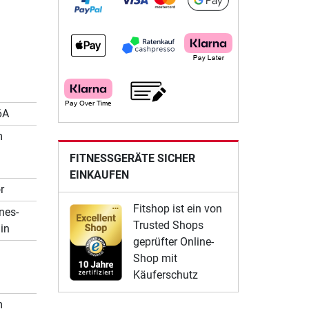
6A
m
FITNESSGERÄTE SICHER
EINKAUFEN
r
Fitshop ist ein von
nes-
Trusted Shops
in
geprüfter Online-
Shop mit
Käuferschutz
m