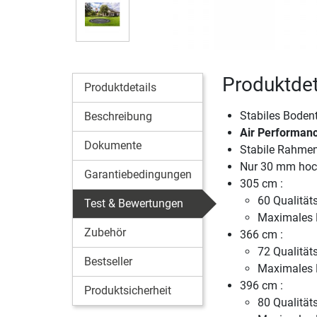
Produktdet
Produktdetails
Stabiles Boden
Beschreibung
Air Performanc
Dokumente
Stabile Rahmen
Nur 30 mm hoch
Garantiebedingungen
305 cm :
60 Qualität
Test & Bewertungen
Maximales 
Zubehör
366 cm :
72 Qualität
Bestseller
Maximales 
396 cm :
Produktsicherheit
80 Qualität