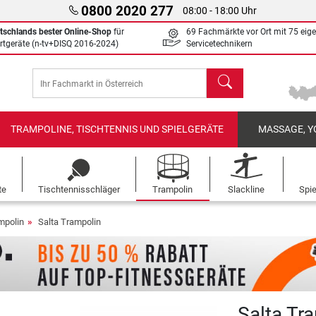
0800 2020 277
08:00 - 18:00 Uhr
tschlands bester Online-Shop
für
69 Fachmärkte vor Ort mit 75 eig
rtgeräte (n-tv+DISQ 2016-2024)
Servicetechnikern
Suchen
TRAMPOLINE, TISCHTENNIS UND SPIELGERÄTE
MASSAGE, Y
te
Tischtennisschläger
Trampolin
Slackline
Spi
mpolin
Salta Trampolin
Salta Tr