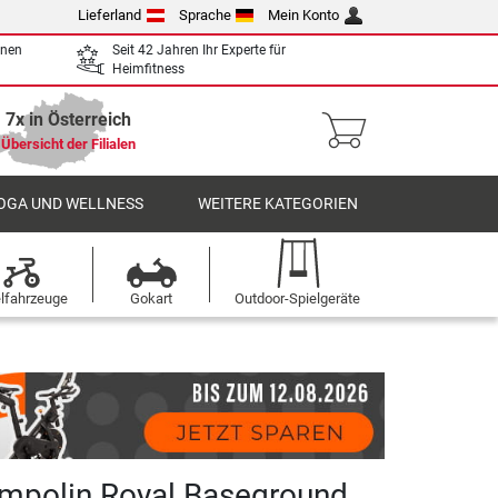
Lieferland
Sprache
Mein Konto
enen
Seit 42 Jahren Ihr Experte für
Heimfitness
7x in Österreich
Übersicht der Filialen
OGA UND WELLNESS
WEITERE KATEGORIEN
elfahrzeuge
Gokart
Outdoor-Spielgeräte
ampolin Royal Baseground