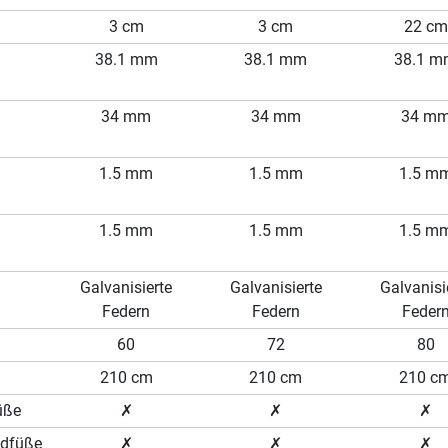
3 cm
3 cm
22 cm
38.1 mm
38.1 mm
38.1 
34 mm
34 mm
34 m
1.5 mm
1.5 mm
1.5 m
1.5 mm
1.5 mm
1.5 m
Galvanisierte
Galvanisierte
Galvanisi
Federn
Federn
Feder
60
72
80
210 cm
210 cm
210 c
üße
✗
✗
✗
ndfüße
✗
✗
✗