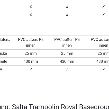
✗
✗
✗
✗
✗
✗
terial
PVC außen, PE
PVC außen, PE
PVC außen
innen
innen
innen
icke
25 mm
25 mm
25 m
eite
430 mm
430 mm
430 m
UV
✓
✓
✓
ng: Salta Trampolin Royal Basegrou