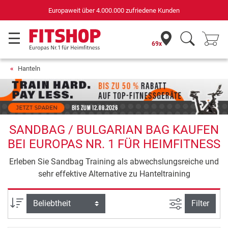
Europaweit über 4.000.000 zufriedene Kunden
69x
Hanteln
SANDBAG / BULGARIAN BAG KAUFEN
BEI EUROPAS NR. 1 FÜR HEIMFITNESS
Erleben Sie Sandbag Training als abwechslungsreiche und
sehr effektive Alternative zu Hanteltraining
Ansicht filte
Sortierung
Filter