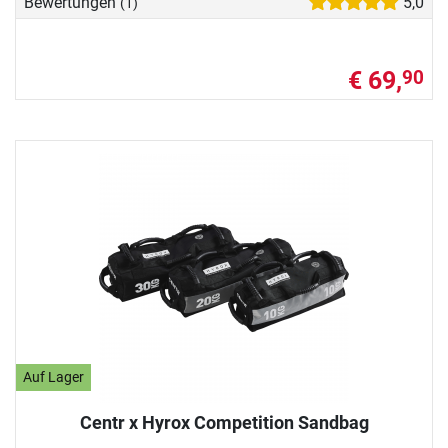
Bewertungen
5,0
(1)
€ 69,
90
Auf Lager
Centr x Hyrox Competition Sandbag