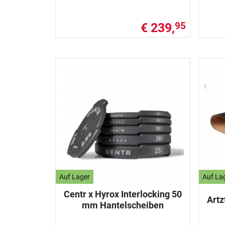
€ 239,
95
Auf Lager
Auf La
Centr x Hyrox Interlocking 50
Artz
mm Hantelscheiben