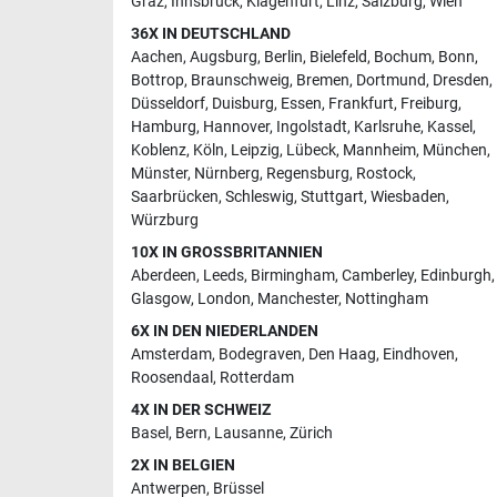
Graz
,
Innsbruck
,
Klagenfurt
,
Linz
,
Salzburg
,
Wien
36X IN DEUTSCHLAND
Aachen
,
Augsburg
,
Berlin
,
Bielefeld
,
Bochum
,
Bonn
,
Bottrop
,
Braunschweig
,
Bremen
,
Dortmund
,
Dresden
,
Düsseldorf
,
Duisburg
,
Essen
,
Frankfurt
,
Freiburg
,
Hamburg
,
Hannover
,
Ingolstadt
,
Karlsruhe
,
Kassel
,
Koblenz
,
Köln
,
Leipzig
,
Lübeck
,
Mannheim
,
München
,
Münster
,
Nürnberg
,
Regensburg
,
Rostock
,
Saarbrücken
,
Schleswig
,
Stuttgart
,
Wiesbaden
,
Würzburg
10X IN GROSSBRITANNIEN
Aberdeen
,
Leeds
,
Birmingham
,
Camberley
,
Edinburgh
,
Glasgow
,
London
,
Manchester
,
Nottingham
6X IN DEN NIEDERLANDEN
Amsterdam
,
Bodegraven
,
Den Haag
,
Eindhoven
,
Roosendaal
,
Rotterdam
4X IN DER SCHWEIZ
Basel
,
Bern
,
Lausanne
,
Zürich
2X IN BELGIEN
Antwerpen
,
Brüssel