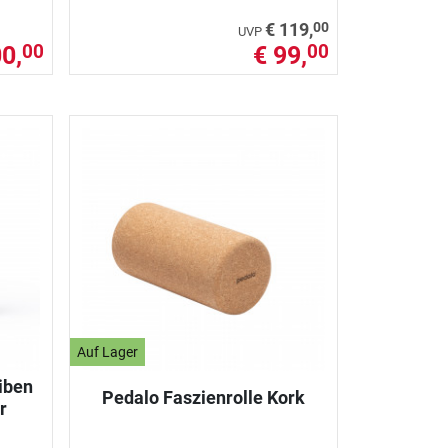
00
€ 119,
UVP
0,
€ 99,
00
00
Auf Lager
iben
Pedalo Faszienrolle Kork
r