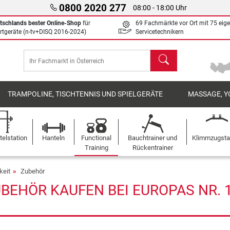
0800 2020 277
08:00 - 18:00 Uhr
tschlands bester Online-Shop
für
69 Fachmärkte vor Ort mit 75 eig
rtgeräte (n-tv+DISQ 2016-2024)
Servicetechnikern
Suchen
TRAMPOLINE, TISCHTENNIS UND SPIELGERÄTE
MASSAGE, Y
elstation
Hanteln
Functional
Bauchtrainer und
Klimmzugst
Training
Rückentrainer
keit
Zubehör
BEHÖR KAUFEN BEI EUROPAS NR. 