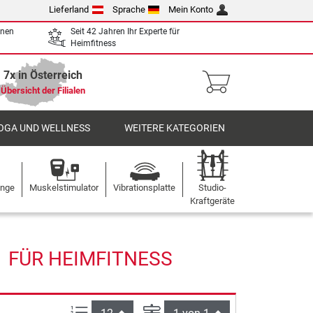
Lieferland
Sprache
Mein Konto
enen
Seit 42 Jahren Ihr Experte für
Heimfitness
7x in Österreich
Übersicht der Filialen
OGA UND WELLNESS
WEITERE KATEGORIEN
ange
Muskelstimulator
Vibrationsplatte
Studio-
Kraftgeräte
1 FÜR HEIMFITNESS
Artikel pro Seite:
Seite