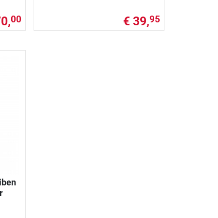
70,
€ 39,
00
95
iben
r