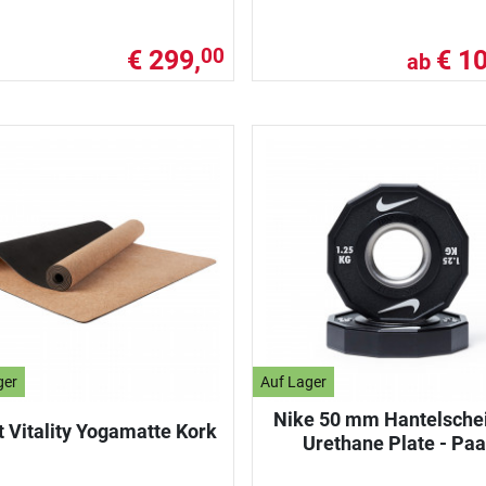
€ 299,
€ 10
00
ab
ger
Auf Lager
Nike 50 mm Hantelsche
t Vitality Yogamatte Kork
Urethane Plate - Paa