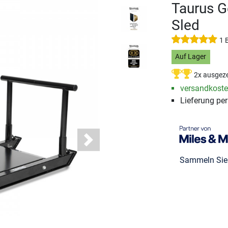
Taurus G
Sled
1 
Auf Lager
2x ausgeze
versandkosten
Lieferung pe
Next
Sammeln Si