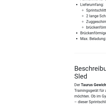
Lieferumfang:
Sprintschlit
2 lange Sc
Zuggeschirr
brückenför
Brückenförmige
Max. Beladung:
Beschreibu
Sled
Der
Taurus Gewich
Trainingsgerät für 
möchten. Ob im Gym
– dieser Sprintschl