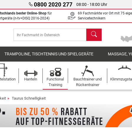
0800 2020 277
08:00 - 18:00 Uhr
tschlands bester Online-Shop
für
69 Fachmärkte vor Ort mit 75 eig
rtgeräte (n-tv+DISQ 2016-2024)
Servicetechnikern
Suchen
TRAMPOLINE, TISCHTENNIS UND SPIELGERÄTE
MASSAGE, Y
elstation
Hanteln
Functional
Bauchtrainer und
Klimmzugst
Training
Rückentrainer
keit
Taurus Schnelligkeit