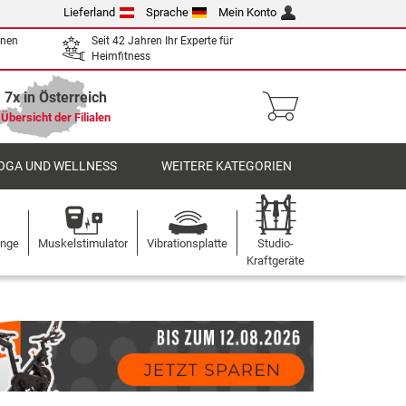
Lieferland
Sprache
Mein Konto
enen
Seit 42 Jahren Ihr Experte für
Heimfitness
7x in Österreich
Übersicht der Filialen
OGA UND WELLNESS
WEITERE KATEGORIEN
ange
Muskelstimulator
Vibrationsplatte
Studio-
Kraftgeräte