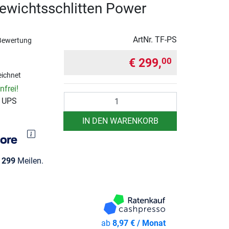
ewichtsschlitten Power
ArtNr.
TF-PS
Bewertung
€ 299,
00
ichnet
frei!
Anzahl
r UPS
IN DEN WARENKORB
e
299
Meilen.
ab
8,97 € / Monat