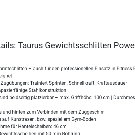
ails: Taurus Gewichtsschlitten Powe
rintschlitten – auch für den professionellen Einsatz in Fitness
eignet
Zugübungen: Trainiert Sprinten, Schnellkraft, Kraftausdauer
apazierfähige Stahlkonstruktion
ind beidseitig platzierbar – max. Griffhöhe: 100 cm | Durchmes
e und hinten zum Verbinden mit dem Zuggeschirr
g auf Kunstrasen, bzw. speziellem Gym-Boden
hme für Hantelscheiben: 46 cm
Gewichtsscheiben mit 50-mm-Bohrung