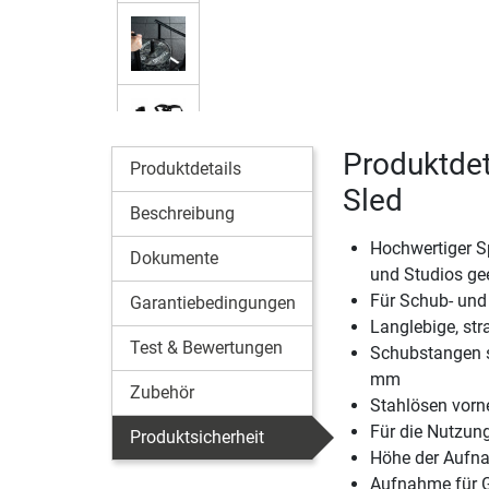
Produktdet
Produktdetails
Sled
Beschreibung
Hochwertiger Sp
Dokumente
und Studios ge
Für Schub- und 
Garantiebedingungen
Langlebige, str
Test & Bewertungen
Schubstangen s
mm
Zubehör
Stahlösen vorn
Für die Nutzun
Produktsicherheit
Höhe der Aufna
Aufnahme für 