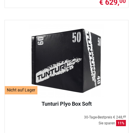
€ 629,
00
Nicht auf Lager
Tunturi Plyo Box Soft
30-Tage-Bestpreis
€ 248,
49
Sie sparen
11%