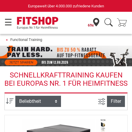
Europaweit über 4.000.000 zufriedene Kunden
69x
Functional Training
SCHNELLKRAFTTRAINING KAUFEN
BEI EUROPAS NR. 1 FÜR HEIMFITNESS
Ansicht filte
Sortierung
Filter