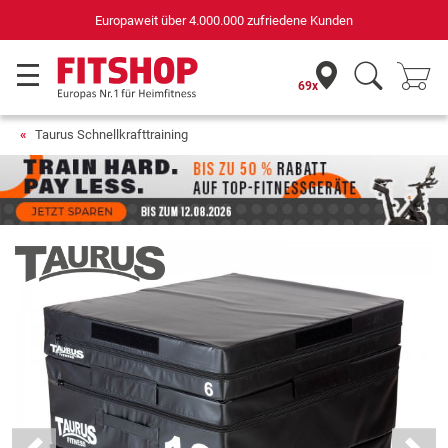
Deutschlands bester Online-Shop
für Sportgeräte (n-tv+DISQ 2016-2024)
69x
Taurus Schnellkrafttraining