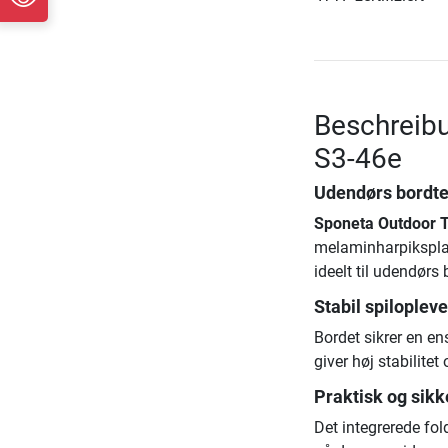
Beschreibu
S3-46e
Udendørs bordte
Sponeta Outdoor T
melaminharpiksplad
ideelt til udendørs 
Stabil spiloplev
Bordet sikrer en en
giver høj stabilitet
Praktisk og sikk
Det integrerede fo