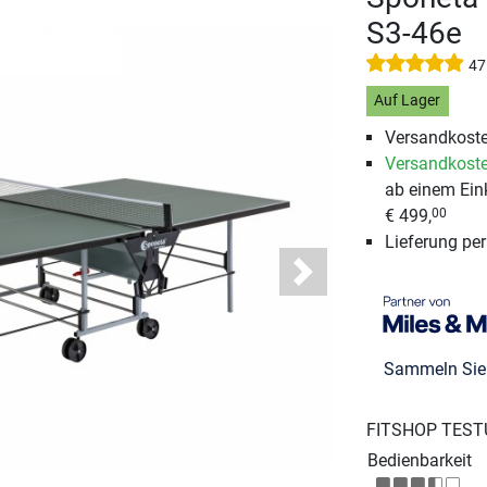
S3-46e
47
Auf Lager
Versandkoste
Versandkoste
ab einem Ein
€ 499,
00
Lieferung pe
Next
Sammeln Si
FITSHOP TEST
Bedienbarkeit