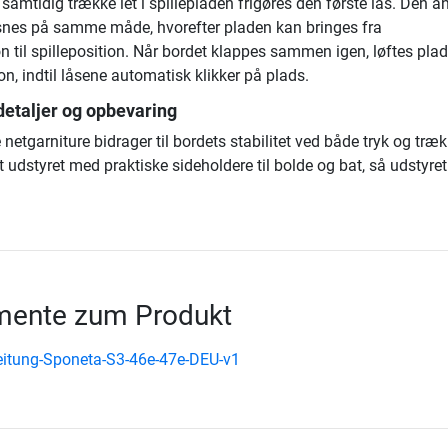
samtidig trække let i spillepladen frigøres den første lås. Den 
nes på samme måde, hvorefter pladen kan bringes fra
 til spilleposition. Når bordet klappes sammen igen, løftes pla
tion, indtil låsene automatisk klikker på plads.
taljer og opbevaring
etgarniture bidrager til bordets stabilitet ved både tryk og træk
 udstyret med praktiske sideholdere til bolde og bat, så udstyret 
ente zum Produkt
itung-Sponeta-S3-46e-47e-DEU-v1