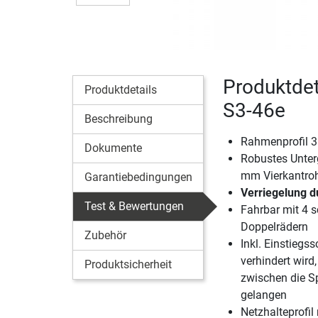
Produktdet
Produktdetails
S3-46e
Beschreibung
Rahmenprofil 3
Dokumente
Robustes Unter
mm Vierkantroh
Garantiebedingungen
Verriegelung 
Test & Bewertungen
Fahrbar mit 4 
Doppelrädern
Zubehör
Inkl. Einstiegs
verhindert wird
Produktsicherheit
zwischen die S
gelangen
Netzhalteprofil