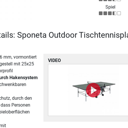
Spiel
ails: Sponeta Outdoor Tischtennispl
6 mm, vormontiert
VIDEO
gestell mit 25x25
rprofil
durch Hakensystem
schwenkbaren
schutz, durch den
, dass Personen
pieloberflächen
 mit