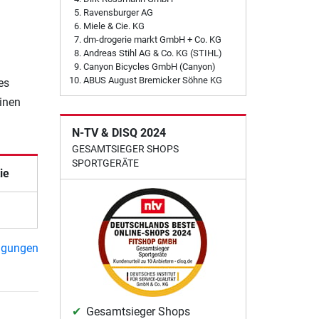
Ravensburger AG
Miele & Cie. KG
dm-drogerie markt GmbH + Co. KG
Andreas Stihl AG & Co. KG (STIHL)
Canyon Bicycles GmbH (Canyon)
ABUS August Bremicker Söhne KG
es
einen
N-TV & DISQ 2024
GESAMTSIEGER SHOPS
SPORTGERÄTE
ie
ngungen
Gesamtsieger Shops