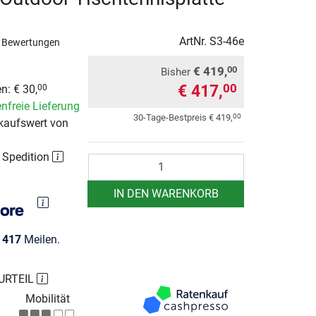
ArtNr.
S3-46e
 Bewertungen
€ 419,
00
Bisher
€ 417,
00
n: € 30,
00
nfreie Lieferung
00
30-Tage-Bestpreis
€ 419,
kaufswert von
r Spedition
Anzahl
IN DEN WARENKORB
e
417
Meilen.
URTEIL
Mobilität