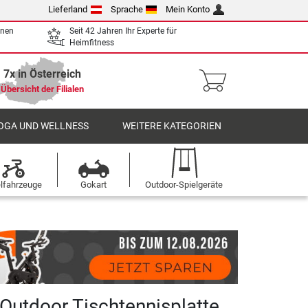
Lieferland
Sprache
Mein Konto
enen
Seit 42 Jahren Ihr Experte für
Heimfitness
7x in Österreich
Übersicht der Filialen
OGA UND WELLNESS
WEITERE KATEGORIEN
elfahrzeuge
Gokart
Outdoor-Spielgeräte
Outdoor Tischtennisplatte