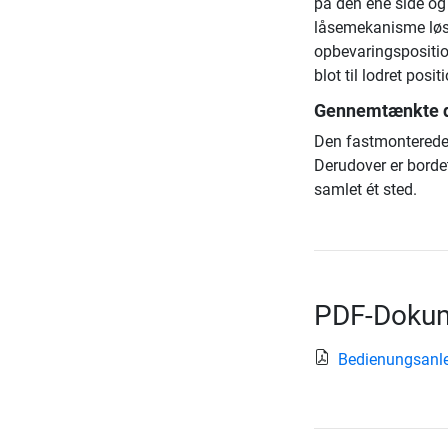
på den ene side og 
låsemekanisme løs
opbevaringsposition
blot til lodret posi
Gennemtænkte de
Den fastmonterede n
Derudover er bordet
samlet ét sted.
PDF-Dokum
Bedienungsanle