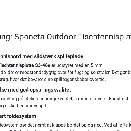
ng: Sponeta Outdoor Tischtennispla
nnisbord med slidstærk spilleplade
ischtennisplatte S3-46e
er udstyret med en 5 mm
e, der er modstandsdygtig over for fugt og solstråler. Det gør b
brug, hvor det bevarer sine spilleegenskaber over tid.
else med god opspringskvalitet
sartet og pålidelig opspringskvalitet, samtidig med at konstrukt
 og sikkerhed under spil.
ert foldesystem
ldesystem gør det nemt at klappe bordet op og ned. Ved at løfte 