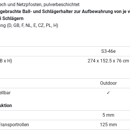
ech und Netzpfosten, pulverbeschichtet
angebrachte Ball- und Schlägerhalter zur Aufbewahrung von je v
i Schlägern
g (D, GB, F, NL, E, CZ, PL, H)
S3-46e
B x H)
274 x 152.5 x 76 cm
Outdoor
llbar
✓
uktion
5 mm
ransportrollen
125 mm