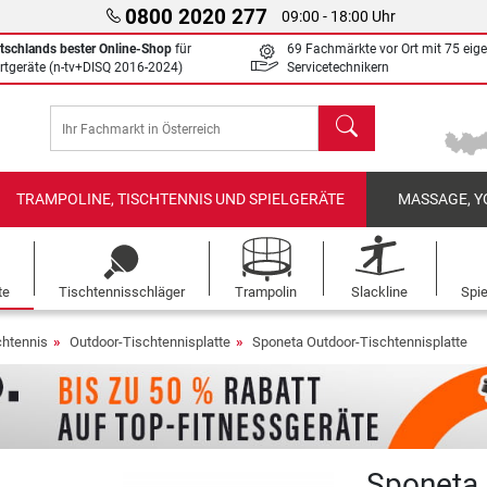
0800 2020 277
09:00 - 18:00 Uhr
tschlands bester Online-Shop
für
69 Fachmärkte vor Ort mit 75 eig
rtgeräte (n-tv+DISQ 2016-2024)
Servicetechnikern
Suchen
TRAMPOLINE, TISCHTENNIS UND SPIELGERÄTE
MASSAGE, Y
te
Tischtennisschläger
Trampolin
Slackline
Spi
chtennis
Outdoor-Tischtennisplatte
Sponeta Outdoor-Tischtennisplatte
Sponeta 