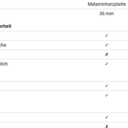
Melaminharzplatte
36 mm
erheit
✓
che
✓
✗
lich
✓
✓
✓
✓
✗