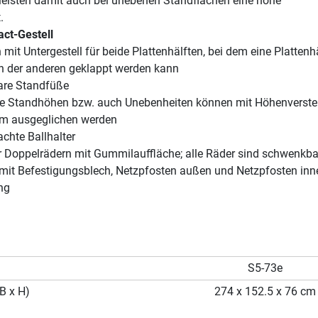
rleisten damit auch bei unebenen Standflächen eine hohe
.
ct-Gestell
 mit Untergestell für beide Plattenhälften, bei dem eine Plattenh
 der anderen geklappt werden kann
are Standfüße
he Standhöhen bzw. auch Unebenheiten können mit Höhenverstel
mm ausgeglichen werden
achte Ballhalter
er Doppelrädern mit Gummilauffläche; alle Räder sind schwenkba
l mit Befestigungsblech, Netzpfosten außen und Netzpfosten inn
ng
S5-73e
B x H)
274 x 152.5 x 76 cm