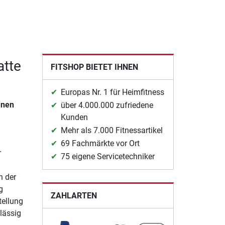
atte
FITSHOP BIETET IHNEN
Europas Nr. 1 für Heimfitness
enen
über 4.000.000 zufriedene
Kunden
Mehr als 7.000 Fitnessartikel
69 Fachmärkte vor Ort
r
75 eigene Servicetechniker
n der
g
ZAHLARTEN
tellung
lässig