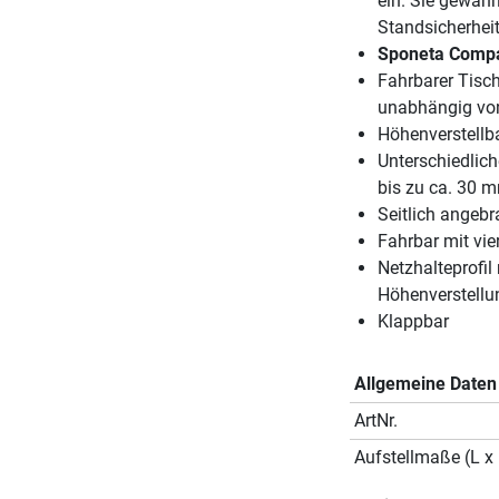
ein. Sie gewäh
Standsicherheit
Sponeta Compa
Fahrbarer Tisch
unabhängig von
Höhenverstellb
Unterschiedlic
bis zu ca. 30 
Seitlich angebr
Fahrbar mit vi
Netzhalteprofi
Höhenverstellu
Klappbar
Allgemeine Daten
ArtNr.
Aufstellmaße (L x 