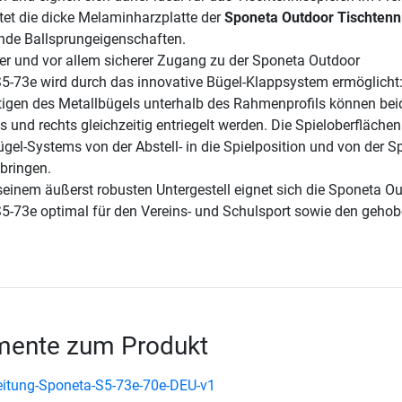
tet die dicke Melaminharzplatte der
Sponeta Outdoor Tischtenni
nde Ballsprungeigenschaften.
ller und vor allem sicherer Zugang zu der Sponeta Outdoor
S5-73e wird durch das innovative Bügel-Klappsystem ermöglicht
igen des Metallbügels unterhalb des Rahmenprofils können bei
s und rechts gleichzeitig entriegelt werden. Die Spieloberfläche
ügel-Systems von der Abstell- in die Spielposition und von der Spi
 bringen.
seinem äußerst robusten Untergestell eignet sich die Sponeta O
S5-73e optimal für den Vereins- und Schulsport sowie den geho
ente zum Produkt
itung-Sponeta-S5-73e-70e-DEU-v1