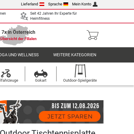
Lieferland
Sprache
Mein Konto
enen
Seit 42 Jahren Ihr Experte für
Heimfitness
7x in Österreich
Übersicht der Filialen
OGA UND WELLNESS
WEITERE KATEGORIEN
elfahrzeuge
Gokart
Outdoor-Spielgeräte
Outdoor Tischtennisplatte