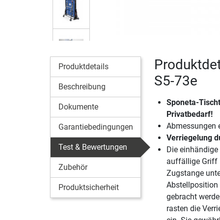
Produktdet
Produktdetails
S5-73e
Beschreibung
Sponeta-Tischt
Dokumente
Privatbedarf!
Abmessungen en
Garantiebedingungen
Verriegelung 
Test & Bewertungen
Die einhändige
auffällige Griff
Zubehör
Zugstange unter
Abstellposition
Produktsicherheit
gebracht werden
rasten die Verr