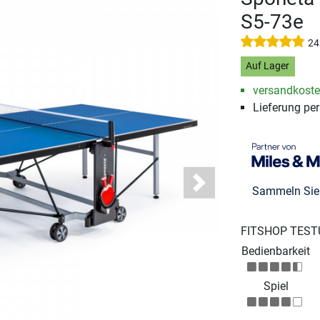
S5-73e
24
Auf Lager
versandkosten
Lieferung pe
Next
Sammeln Si
FITSHOP TEST
Bedienbarkeit
Spiel