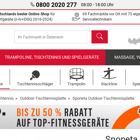
0800 2020 277
08:00 - 18:00 Uhr
tschlands bester Online-Shop
für
69 Fachmärkte vor Ort mit 75 eig
rtgeräte (n-tv+DISQ 2016-2024)
Servicetechnikern
Suchen
TRAMPOLINE, TISCHTENNIS UND SPIELGERÄTE
MASSAGE, Y
te
Tischtennisschläger
Trampolin
Slackline
Spi
chtennis
Outdoor-Tischtennisplatte
Sponeta Outdoor-Tischtennisplatte
Sponeta 