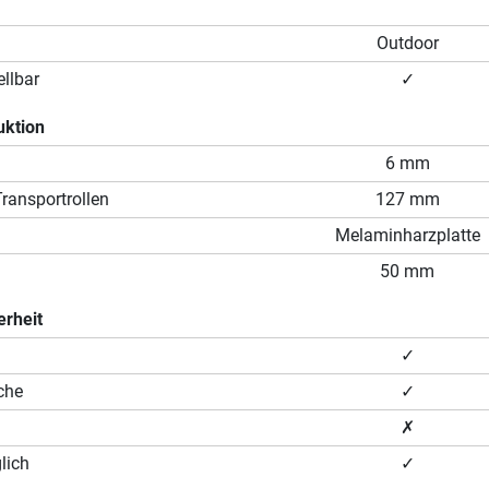
Outdoor
llbar
✓
uktion
6 mm
ransportrollen
127 mm
Melaminharzplatte
50 mm
erheit
✓
che
✓
✗
lich
✓