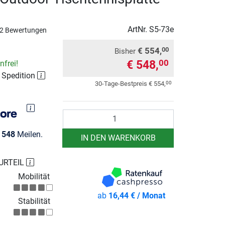
ArtNr.
S5-73e
2 Bewertungen
€ 554,
00
Bisher
€ 548,
00
frei!
r Spedition
00
30-Tage-Bestpreis
€ 554,
Anzahl
e
548
Meilen.
IN DEN WARENKORB
URTEIL
Mobilität
ab
16,44 € / Monat
Stabilität