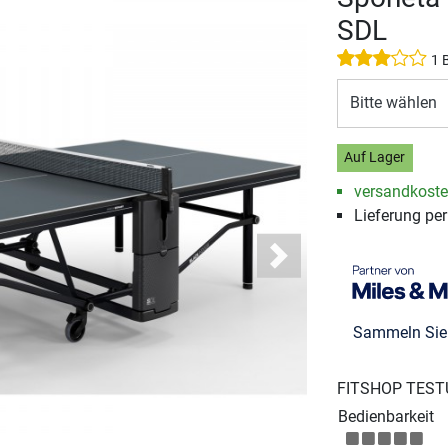
SDL
1 
Bitte wählen
Auf Lager
versandkosten
Lieferung pe
Next
Sammeln Si
FITSHOP TEST
Bedienbarkeit