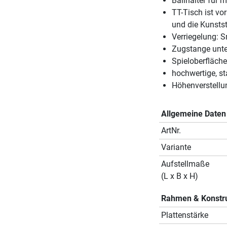
Ballhalter für 
TT-Tisch ist vo
und die Kunsts
Verriegelung: 
Zugstange unter
Spieloberfläche
hochwertige, st
Höhenverstellu
Allgemeine Daten
ArtNr.
Variante
Aufstellmaße
(L x B x H)
Rahmen & Konstr
Plattenstärke