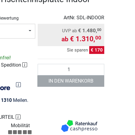
ArtNr.
SDL-INDOOR
Bewertung
€ 1.480,
00
UVP
ab
€ 1.310,
00
ab
Sie sparen
€ 170
frei!
r Spedition
Anzahl
IN DEN WARENKORB
e
1310
Meilen.
URTEIL
Mobilität