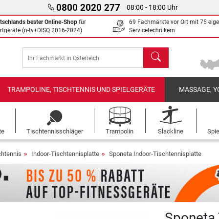
0800 2020 277
08:00 - 18:00 Uhr
tschlands bester Online-Shop
für
69 Fachmärkte vor Ort mit 75 eig
rtgeräte (n-tv+DISQ 2016-2024)
Servicetechnikern
Suchen
TRAMPOLINE, TISCHTENNIS UND SPIELGERÄTE
MASSAGE, Y
te
Tischtennisschläger
Trampolin
Slackline
Spi
chtennis
Indoor-Tischtennisplatte
Sponeta Indoor-Tischtennisplatte
Sponeta 