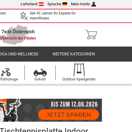
Lieferland
Sprache
Mein Konto
enen
Seit 42 Jahren Ihr Experte für
Heimfitness
7x in Österreich
Übersicht der Filialen
OGA UND WELLNESS
WEITERE KATEGORIEN
elfahrzeuge
Gokart
Outdoor-Spielgeräte
Tischtennisplatte Indoor