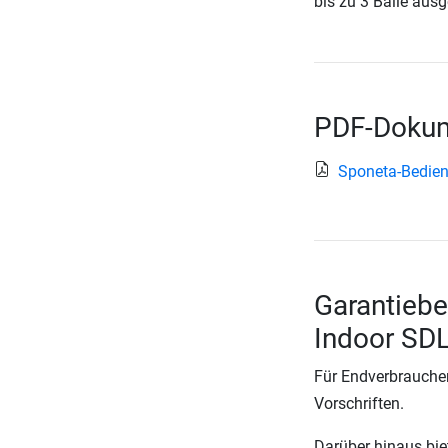
bis zu 3 Bälle ausg
PDF-Dokum
Sponeta-Bedien
Garantiebe
Indoor SD
Für Endverbraucher
Vorschriften.
Darüber hinaus biete