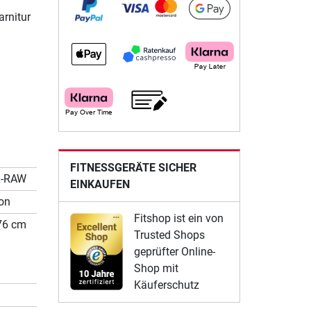
arnitur
FITNESSGERÄTE SICHER
R-RAW
EINKAUFEN
ion
Fitshop ist ein von
 76 cm
Trusted Shops
geprüfter Online-
Shop mit
Käuferschutz