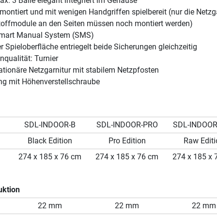
max. 3 Bälle elegant integriert im Gehäuse
rmontiert und mit wenigen Handgriffen spielbereit (nur die Netzg
toffmodule an den Seiten müssen noch montiert werden)
Smart Manual System (SMS)
 Spieloberfläche entriegelt beide Sicherungen gleichzeitig
nqualität: Turnier
ationäre Netzgarnitur mit stabilem Netzpfosten
ng mit Höhenverstellschraube
SDL-INDOOR-B
SDL-INDOOR-PRO
SDL-INDOO
Black Edition
Pro Edition
Raw Edit
274 x 185 x 76 cm
274 x 185 x 76 cm
274 x 185 x
uktion
22 mm
22 mm
22 mm