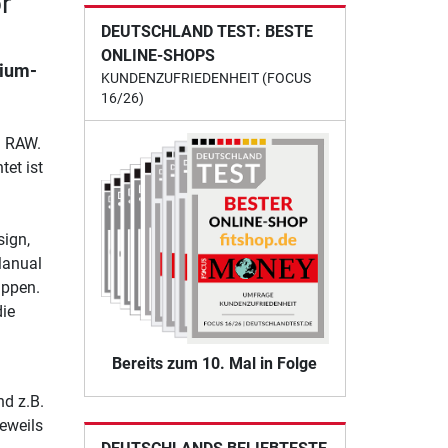
r
DEUTSCHLAND TEST: BESTE
ONLINE-SHOPS
mium-
KUNDENZUFRIEDENHEIT (FOCUS
16/26)
d RAW.
tet ist
sign,
Manual
appen.
die
Bereits zum 10. Mal in Folge
nd z.B.
jeweils