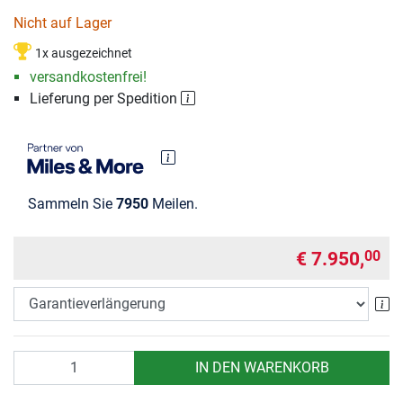
Nicht auf Lager
1x ausgezeichnet
versandkostenfrei!
Lieferung per Spedition
Sammeln Sie
7950
Meilen.
€ 7.950,
00
Ga
Anzahl
IN DEN WARENKORB