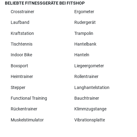
BELIEBTE FITNESSGERÄTE BEI FITSHOP
Crosstrainer
Ergometer
Laufband
Rudergerät
Kraftstation
Trampolin
Tischtennis
Hantelbank
Indoor Bike
Hanteln
Boxsport
Liegeergometer
Heimtrainer
Rollentrainer
Stepper
Langhantelstation
Functional Training
Bauchtrainer
Rückentrainer
Klimmzugstange
Muskelstimulator
Vibrationsplatte
Alle Marken