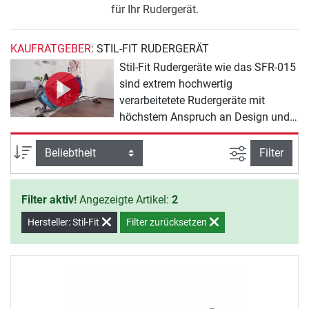
für Ihr Rudergerät.
KAUFRATGEBER
: STIL-FIT RUDERGERÄT
Stil-Fit Rudergeräte wie das SFR-015
sind extrem hochwertig
verarbeitetete Rudergeräte mit
höchstem Anspruch an Design und
Funktionalität. Das
Wasserwiderstandssystem wurde
Ansicht filte
Sortierung
Filter
zusammen mit dem Rudergeräte-
Spezialisten First Degree Fitness
Filter aktiv!
Angezeigte Artikel:
2
entwickelt. Stif-Fit Rudergeräte
passen wie Möbelstücke ins
Hersteller: Stil-Fit
Filter zurücksetzen
moderne Wohnambiente.