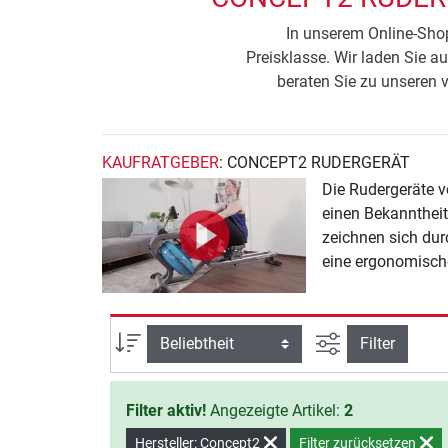
In unserem Online-Shop
Preisklasse. Wir laden Sie au
beraten Sie zu unseren 
KAUFRATGEBER
: CONCEPT2 RUDERGERÄT
Die Rudergeräte v
einen Bekannthei
zeichnen sich dur
eine ergonomisch
Ansicht filtern
Sortierung
Filter
Filter aktiv!
Angezeigte Artikel:
2
Hersteller: Concept2
Filter zurücksetzen