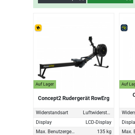
Auf Lager
Auf La
Concept2 Rudergerät RowErg
Widerstandsart
Luftwiderstand
Wider
Display
LCD-Display
Displ
Max. Benutzergewicht
135 kg