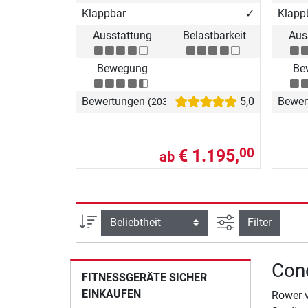
Klappbar
✓
Klapp
Ausstattung
Belastbarkeit
Aus
Bewegung
Be
Bewertungen
5,0
Bewer
(203)
€ 1.195,
00
ab
Ansicht filtern
Sortierung
Filter
Conc
FITNESSGERÄTE SICHER
EINKAUFEN
Rower v