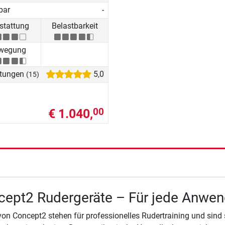
bar
-
stattung
Belastbarkeit
wegung
tungen
5,0
(15)
€ 1.040,
00
ept2 Rudergeräte – Für jede Anwen
on Concept2 stehen für professionelles Rudertraining und sind