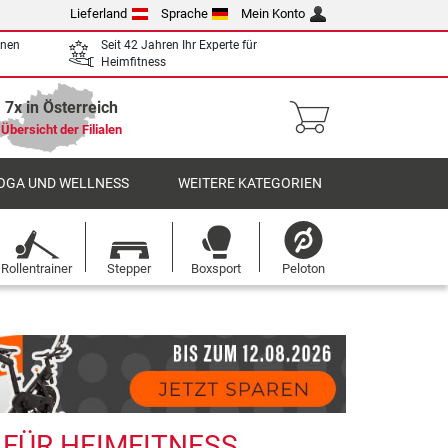
Lieferland
Sprache
Mein Konto
enen
Seit 42 Jahren Ihr Experte für
Heimfitness
7x in Österreich
Übersicht der Filialen
OGA UND WELLNESS
WEITERE KATEGORIEN
Rollentrainer
Stepper
Boxsport
Peloton
 FÜR HEIMFITNESS