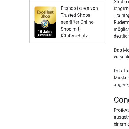
Studio 
Fitshop ist ein von
langleb
Trusted Shops
Trainin
geprüfter Online-
Rudermo
Shop mit
möglich
Käuferschutz
deutlich
Das Mod
verschi
Das Tra
Muskelg
angereg
Conc
Profi-A
ausgetr
einem d