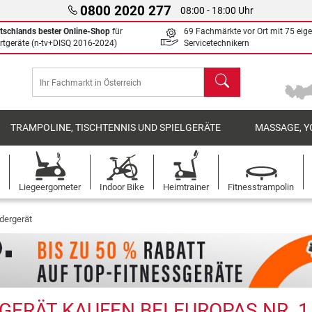
0800 2020 277
08:00 - 18:00 Uhr
tschlands bester Online-Shop
für
69 Fachmärkte vor Ort mit 75 eig
rtgeräte (n-tv+DISQ 2016-2024)
Servicetechnikern
Suchen
TRAMPOLINE, TISCHTENNIS UND SPIELGERÄTE
MASSAGE, Y
Liegeergometer
Indoor Bike
Heimtrainer
Fitnesstrampolin
dergerät
ERÄT KAUFEN BEI EUROPAS NR. 1