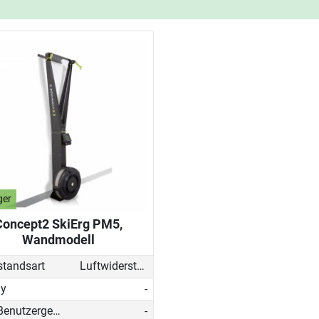
ger
Concept2 SkiErg PM5,
Wandmodell
standsart
Luftwiderstand
ay
-
Max. Benutzergewicht
-