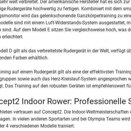
sehr weit verbreitet. Der amerikanische Hersteller hat es sich z
ige Rudergeräte hochwertig zu fertigen. Kombiniert mit dem s
gsmonitor wird das gelenkschonende Ganzkörpertraining zu ein
delle sind mit einem Luft-Widerstands-System ausgestattet, m
 sind. Auf dem Modell E sitzen Sie vergleichsweise hoch, was d
 erleichtert.
ell D gilt als das verbreitetste Rudergerät in der Welt, verfügt ü
enden Farben erhältlich.
ining auf einem Rudergerät gilt als eine der effektivsten Trainin
ruppen sowie auch das Herz-Kreislauf-System angesprochen wer
t. Das Training auf den robusten Geräten ist empfehlenswert für 
ept2 Indoor Rower: Professionelle 
thleten vertrauen auf Concept2. Die Indoor-Weltmeisterschafte
agen. In vielen anderen Sportarten und bei Olympia Teams wird 
er 4 verschiedenen Modelle trainiert.