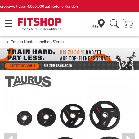
Deutschlands bester Online-Shop
für Sportgeräte (n-tv+DISQ 2016-2024)
69x
Taurus Hantelscheiben 50mm