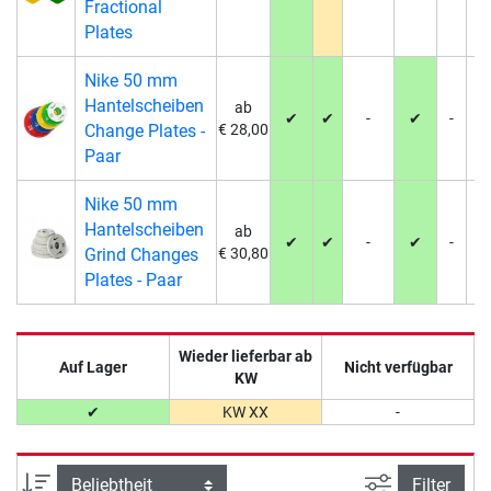
Fractional
Plates
Nike 50 mm
Hantelscheiben
ab
✔
✔
-
✔
-
-
Change Plates -
€ 28,00
Paar
Nike 50 mm
Hantelscheiben
ab
✔
✔
-
✔
-
-
Grind Changes
€ 30,80
Plates - Paar
Wieder lieferbar ab
Auf Lager
Nicht verfügbar
KW
✔
KW XX
-
Ansicht filte
Sortierung
Filter