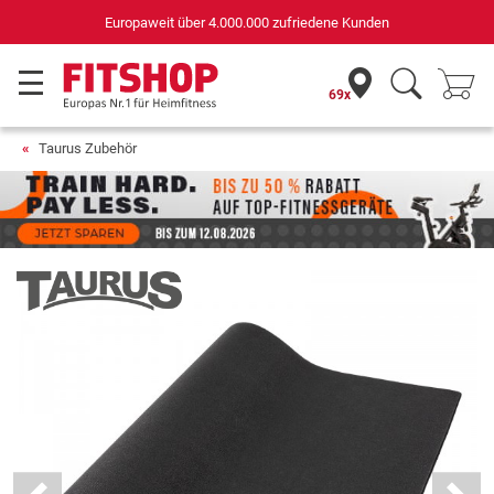
Deutschlands bester Online-Shop
für Sportgeräte (n-tv+DISQ 2016-2024)
69x
Taurus Zubehör