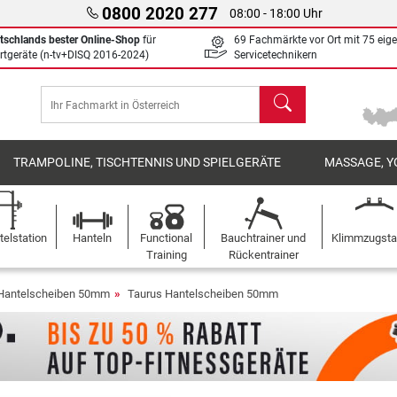
0800 2020 277
08:00 - 18:00 Uhr
tschlands bester Online-Shop
für
69 Fachmärkte vor Ort mit 75 eig
rtgeräte (n-tv+DISQ 2016-2024)
Servicetechnikern
Suchen
TRAMPOLINE, TISCHTENNIS UND SPIELGERÄTE
MASSAGE, Y
elstation
Hanteln
Functional
Bauchtrainer und
Klimmzugst
Training
Rückentrainer
Hantelscheiben 50mm
Taurus Hantelscheiben 50mm