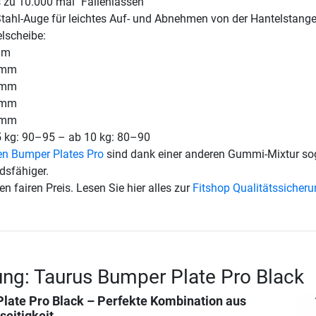
s zu 10.000 mal "Fallenlassen"
tahl-Auge für leichtes Auf- und Abnehmen von der Hantelstang
elscheibe:
mm
 mm
 mm
 mm
 mm
5 kg: 90–95 – ab 10 kg: 80–90
en Bumper Plates Pro
sind dank einer anderen Gummi-Mixtur so
dsfähiger.
en fairen Preis. Lesen Sie hier alles zur
Fitshop Qualitätssicher
ng: Taurus Bumper Plate Pro Black
late Pro Black
– Perfekte Kombination aus
seitigkeit