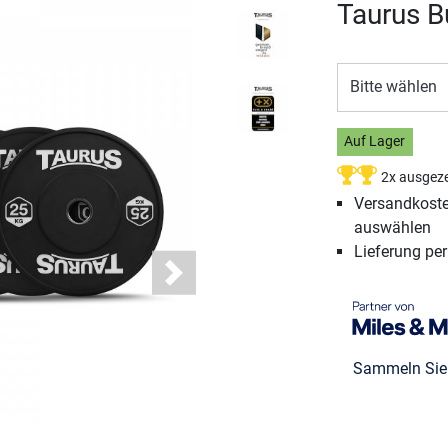
Taurus B
Bitte wählen
Auf Lager
2x ausgeze
Versandkosten
auswählen
Lieferung pe
Next
Sammeln Si