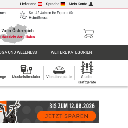
Lieferland
Sprache
Mein Konto
enen
Seit 42 Jahren Ihr Experte für
Heimfitness
7x in Österreich
Übersicht der Filialen
OGA UND WELLNESS
WEITERE KATEGORIEN
ange
Muskelstimulator
Vibrationsplatte
Studio-
Kraftgeräte