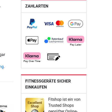
ZAHLARTEN
e
gar
ung
.
FITNESSGERÄTE SICHER
EINKAUFEN
Fitshop ist ein von
Trusted Shops
geprüfter Online-