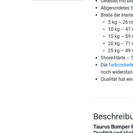
Getestet mit bi
Abgerundetes S
Breite der Hant
5 kg – 26 
10 kg – 47
15 kg – 59
20 kg – 71
25 kg – 89
Shore-Härte – 
Die
farbcodiert
noch widerstan
Qualität hat ein
Beschreibu
Taurus Bumper P
Qualität und Viel