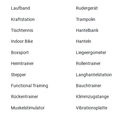
Laufband
Rudergerät
Kraftstation
Trampolin
Tischtennis
Hantelbank
Indoor Bike
Hanteln
Boxsport
Liegeergometer
Heimtrainer
Rollentrainer
Stepper
Langhantelstation
Functional Training
Bauchtrainer
Rückentrainer
Klimmzugstange
Muskelstimulator
Vibrationsplatte
Alle Marken