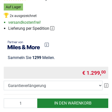
Auf Lager
2x ausgezeichnet
versandkostenfrei!
Lieferung per Spedition
Sammeln Sie
1299
Meilen.
€ 1.299,
00
Ga
Anzahl
IN DEN WARENKORB