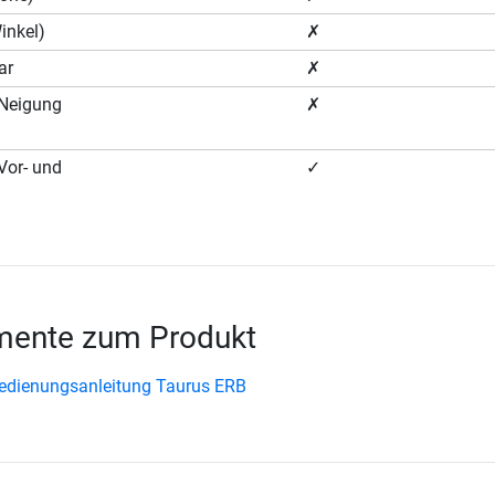
Winkel)
✗
ar
✗
 (Neigung
✗
(Vor- und
✓
ente zum Produkt
edienungsanleitung Taurus ERB