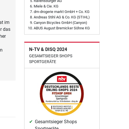
Ravensburger AG
Miele & Cie. KG
dm-drogerie markt GmbH + Co. KG
Andreas Stihl AG & Co. KG (STIHL)
at im
Canyon Bicycles GmbH (Canyon)
ABUS August Bremicker Söhne KG
r das
her
N-TV & DISQ 2024
en
GESAMTSIEGER SHOPS
SPORTGERÄTE
Gesamtsieger Shops
Sportgeräte