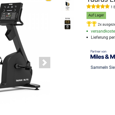
1 
Auf Lager
2x ausgeze
versandkosten
Lieferung pe
Next
Sammeln Si