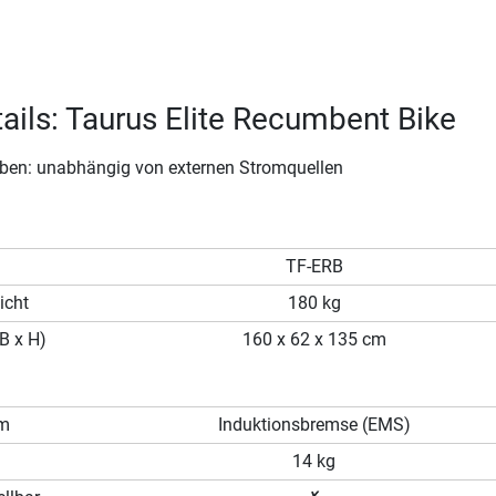
ails: Taurus Elite Recumbent Bike
eben: unabhängig von externen Stromquellen
TF-ERB
icht
180 kg
B x H)
160 x 62 x 135 cm
em
Induktionsbremse (EMS)
14 kg