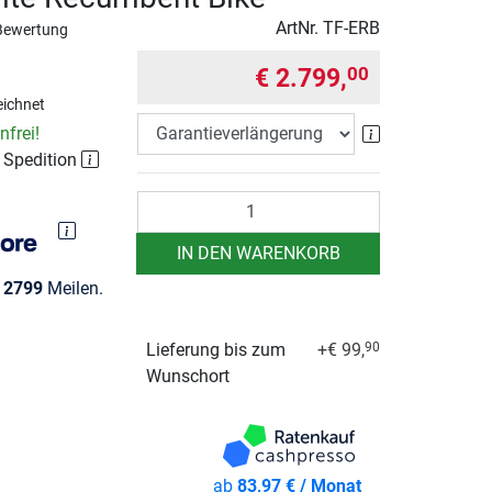
ArtNr.
TF-ERB
Bewertung
€ 2.799,
00
ichnet
Garantieverlä
frei!
r Spedition
Anzahl
IN DEN WARENKORB
e
2799
Meilen.
Lieferung bis zum
+€ 99,
90
Wunschort
ab
83,97 € / Monat