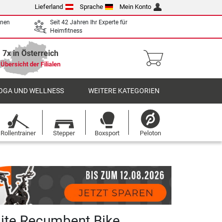
Lieferland
Sprache
Mein Konto
enen
Seit 42 Jahren Ihr Experte für
Heimfitness
7x in Österreich
Übersicht der Filialen
OGA UND WELLNESS
WEITERE KATEGORIEN
Rollentrainer
Stepper
Boxsport
Peloton
lite Recumbent Bike