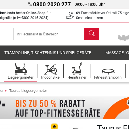
0800 2020 277
09:00 - 18:00 Uhr
tschlands bester Online-Shop
für
69 Fachmärkte vor Ort mit 75 eig
rtgeräte (n-tv+DISQ 2016-2024)
Servicetechnikern
Suchen
TRAMPOLINE, TISCHTENNIS UND SPIELGERÄTE
MASSAGE, Y
Liegeergometer
Indoor Bike
Heimtrainer
Fitnesstrampolin
er
Taurus Liegeergometer
Taurus E