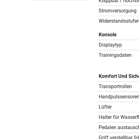
Klappbar / hochste
Stromversorgung
Widerstandsstufe
Konsole
Displaytyp
Trainingsdaten
Komfort Und Sich
Transportrollen
Handpulssensore
Lüfter
Halter für Wasserf
Pedalen austausc
Griff verstellbar (