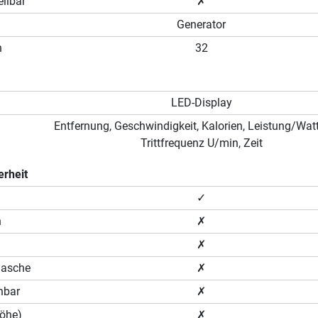
llbar
✗
Generator
n
32
LED-Display
Entfernung, Geschwindigkeit, Kalorien, Leistung/Watt
Trittfrequenz U/min, Zeit
erheit
✓
n
✗
✗
lasche
✗
hbar
✗
Höhe)
✗