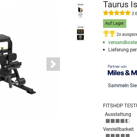
Taurus Is
2 
Auf Lager
2x ausgeze
versandkosten
Lieferung pe
Next
Sammeln Si
FITSHOP TEST
Ausstattung
Verstellbarkeit