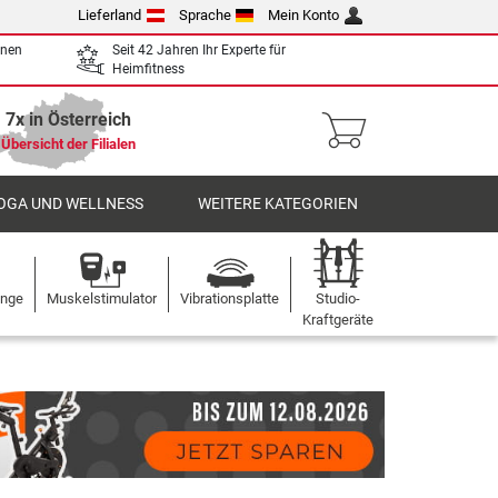
Lieferland
Sprache
Mein Konto
enen
Seit 42 Jahren Ihr Experte für
Heimfitness
7x in Österreich
Übersicht der Filialen
OGA UND WELLNESS
WEITERE KATEGORIEN
ange
Muskelstimulator
Vibrationsplatte
Studio-
Kraftgeräte