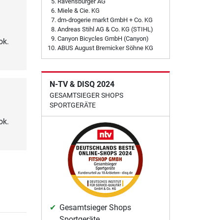
Ravensburger AG
Miele & Cie. KG
dm-drogerie markt GmbH + Co. KG
Andreas Stihl AG & Co. KG (STIHL)
Canyon Bicycles GmbH (Canyon)
ok.
ABUS August Bremicker Söhne KG
N-TV & DISQ 2024
GESAMTSIEGER SHOPS
SPORTGERÄTE
ok.
Gesamtsieger Shops
Sportgeräte