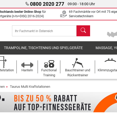
0800 2020 277
09:00 - 18:00 Uhr
tschlands bester Online-Shop
für
69 Fachmärkte vor Ort mit 75 eig
rtgeräte (n-tv+DISQ 2016-2024)
Servicetechnikern
Suchen
TRAMPOLINE, TISCHTENNIS UND SPIELGERÄTE
MASSAGE, Y
elstation
Hanteln
Functional
Bauchtrainer und
Klimmzugst
Training
Rückentrainer
onen
Taurus Multi Kraftstationen