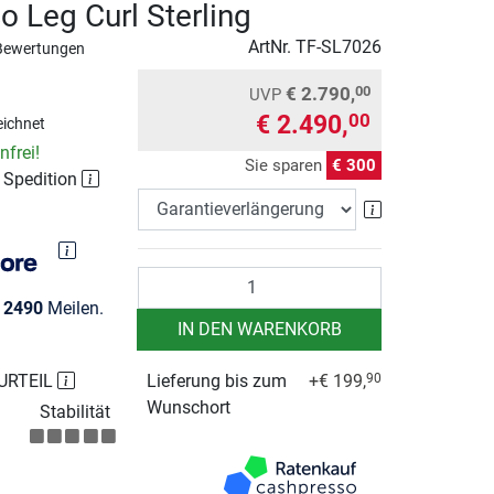
o Leg Curl Sterling
ArtNr.
TF-SL7026
Bewertungen
€ 2.790,
00
UVP
€ 2.490,
00
ichnet
frei!
Sie sparen
€ 300
r Spedition
Garantieverlä
Anzahl
e
2490
Meilen.
IN DEN WARENKORB
URTEIL
Lieferung bis zum
+€ 199,
90
Wunschort
Stabilität