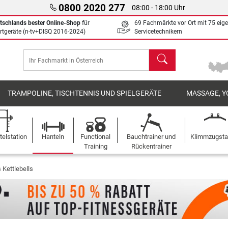
0800 2020 277
08:00 - 18:00 Uhr
tschlands bester Online-Shop
für
69 Fachmärkte vor Ort mit 75 eig
rtgeräte (n-tv+DISQ 2016-2024)
Servicetechnikern
Suchen
TRAMPOLINE, TISCHTENNIS UND SPIELGERÄTE
MASSAGE, Y
elstation
Hanteln
Functional
Bauchtrainer und
Klimmzugst
Training
Rückentrainer
 Kettlebells