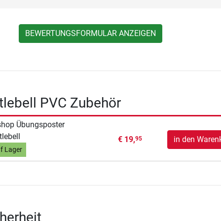
BEWERTUNGSFORMULAR ANZEIGEN
tlebell PVC Zubehör
shop Übungsposter
tlebell
€ 19,
in den Waren
95
f Lager
herheit