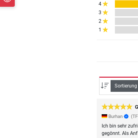
4
3
2
1
Sortierung
G
Burhan
(T
Ich bin sehr zuf
gegönnt. Als Anf