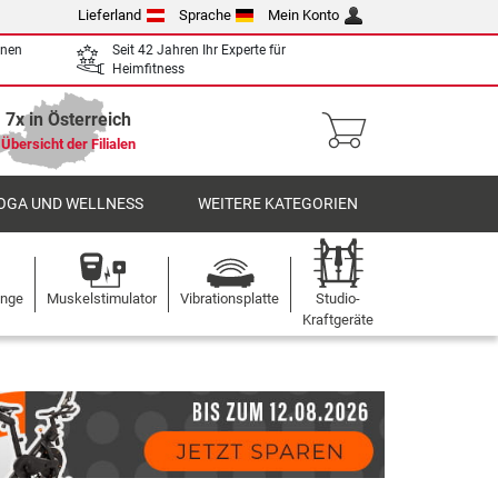
Lieferland
Sprache
Mein Konto
enen
Seit 42 Jahren Ihr Experte für
Heimfitness
7x in Österreich
Übersicht der Filialen
OGA UND WELLNESS
WEITERE KATEGORIEN
ange
Muskelstimulator
Vibrationsplatte
Studio-
Kraftgeräte