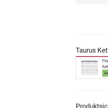
Taurus Ket
Fit
Ket
Au
Produktsic