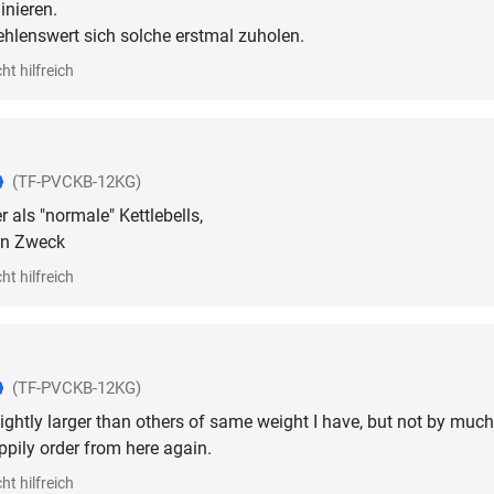
inieren.
ehlenswert sich solche erstmal zuholen.
ht hilfreich
(TF-PVCKB-12KG)
 als "normale" Kettlebells,
ren Zweck
ht hilfreich
(TF-PVCKB-12KG)
ghtly larger than others of same weight I have, but not by much. 
ppily order from here again.
ht hilfreich