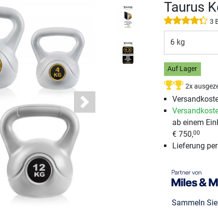
Taurus K
3 
6 kg
Auf Lager
2x ausgeze
Versandkost
Next
Versandkoste
ab einem Ein
€ 750,
00
Lieferung pe
Sammeln Si