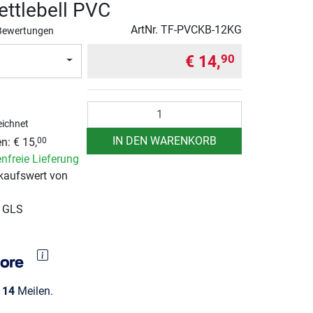
ettlebell PVC
ArtNr.
TF-PVCKB-12KG
Bewertungen
€ 14,
90
Anzahl
ichnet
IN DEN WARENKORB
en:
€ 15,
00
nfreie Lieferung
kaufswert von
r GLS
e
14
Meilen.