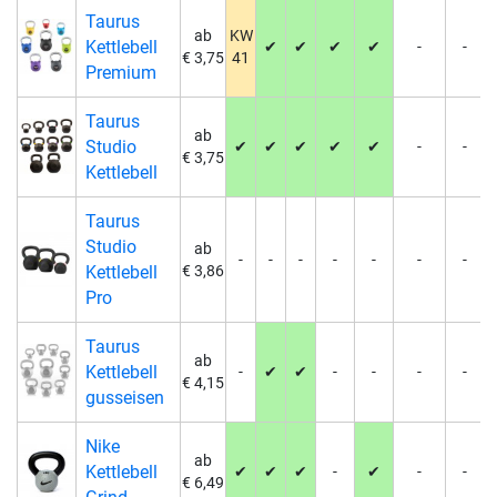
Taurus
ab
KW
Kettlebell
✔
✔
✔
✔
-
-
€ 3,75
41
Premium
Taurus
ab
Studio
✔
✔
✔
✔
✔
-
-
€ 3,75
Kettlebell
Taurus
Studio
ab
-
-
-
-
-
-
-
Kettlebell
€ 3,86
Pro
Taurus
ab
Kettlebell
-
✔
✔
-
-
-
-
€ 4,15
gusseisen
Nike
ab
Kettlebell
✔
✔
✔
-
✔
-
-
€ 6,49