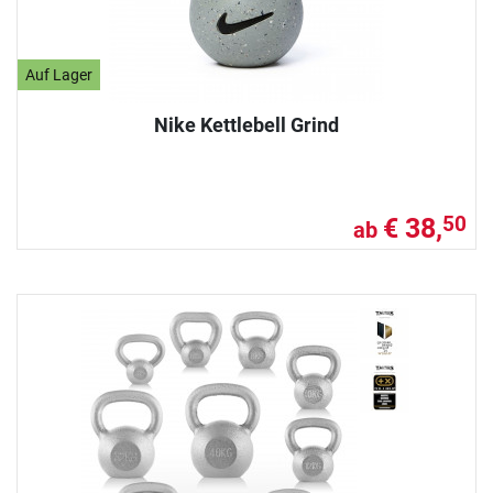
Auf Lager
Nike Kettlebell Grind
€ 38,
50
ab