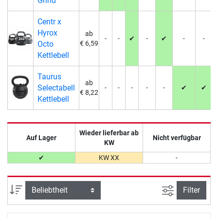
Grind
Centr x
Hyrox
ab
-
-
✔
-
✔
-
-
Octo
€ 6,59
Kettlebell
Taurus
ab
Selectabell
-
-
-
-
-
✔
✔
€ 8,22
Kettlebell
Wieder lieferbar ab
Auf Lager
Nicht verfügbar
KW
✔
KW XX
-
Ansicht filte
Sortierung
Filter