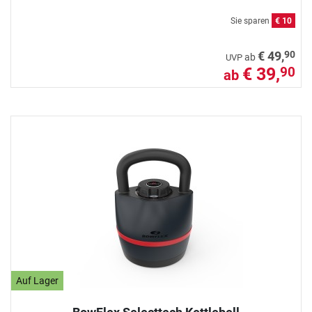
Sie sparen
€ 10
90
€ 49,
ab
UVP
€ 39,
90
ab
Auf Lager