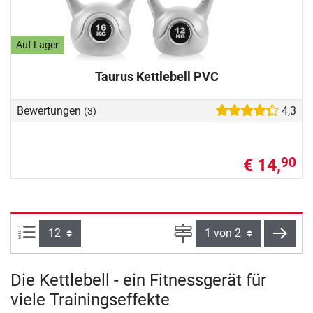
Auf Lager
Taurus Kettlebell PVC
Bewertungen
4,3
(3)
€ 14,
90
Artikel pro Seite:
Seite
weite
Die Kettlebell - ein Fitnessgerät für
viele Trainingseffekte