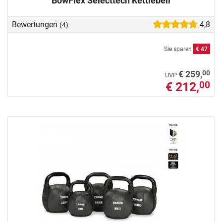
BowFlex Selecttech Kettlebell
Bewertungen
4,8
(4)
Sie sparen
€ 47
00
€ 259,
UVP
€ 212,
00