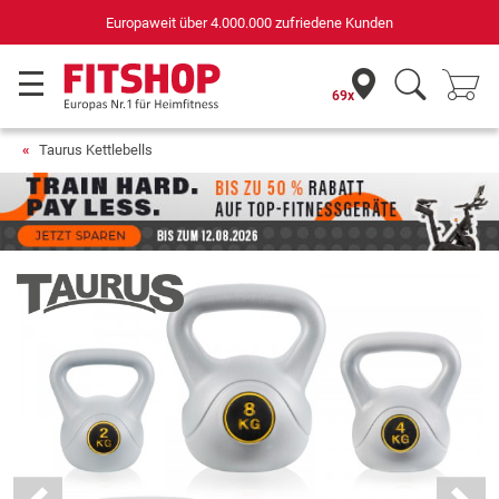
Deutschlands bester Online-Shop
für Sportgeräte (n-tv+DISQ 2016-2024)
69x
Taurus Kettlebells