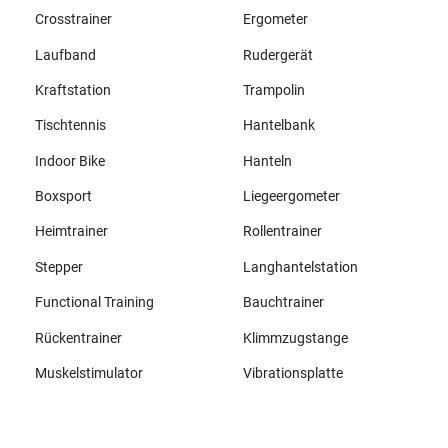
Crosstrainer
Ergometer
Laufband
Rudergerät
Kraftstation
Trampolin
Tischtennis
Hantelbank
Indoor Bike
Hanteln
Boxsport
Liegeergometer
Heimtrainer
Rollentrainer
Stepper
Langhantelstation
Functional Training
Bauchtrainer
Rückentrainer
Klimmzugstange
Muskelstimulator
Vibrationsplatte
Alle Marken