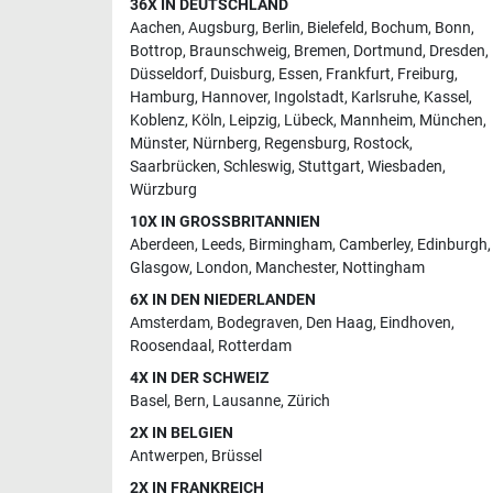
36X IN DEUTSCHLAND
Aachen
,
Augsburg
,
Berlin
,
Bielefeld
,
Bochum
,
Bonn
,
Bottrop
,
Braunschweig
,
Bremen
,
Dortmund
,
Dresden
,
Düsseldorf
,
Duisburg
,
Essen
,
Frankfurt
,
Freiburg
,
Hamburg
,
Hannover
,
Ingolstadt
,
Karlsruhe
,
Kassel
,
Koblenz
,
Köln
,
Leipzig
,
Lübeck
,
Mannheim
,
München
,
Münster
,
Nürnberg
,
Regensburg
,
Rostock
,
Saarbrücken
,
Schleswig
,
Stuttgart
,
Wiesbaden
,
Würzburg
10X IN GROSSBRITANNIEN
Aberdeen
,
Leeds
,
Birmingham
,
Camberley
,
Edinburgh
,
Glasgow
,
London
,
Manchester
,
Nottingham
6X IN DEN NIEDERLANDEN
Amsterdam
,
Bodegraven
,
Den Haag
,
Eindhoven
,
Roosendaal
,
Rotterdam
4X IN DER SCHWEIZ
Basel
,
Bern
,
Lausanne
,
Zürich
2X IN BELGIEN
Antwerpen
,
Brüssel
2X IN FRANKREICH