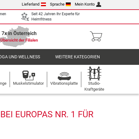
Lieferland
Sprache
Mein Konto
enen
Seit 42 Jahren Ihr Experte für
Heimfitness
7x in Österreich
Übersicht der Filialen
OGA UND WELLNESS
WEITERE KATEGORIEN
ange
Muskelstimulator
Vibrationsplatte
Studio-
Kraftgeräte
I EUROPAS NR. 1 FÜR