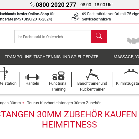
0800 2020 277
08:00 - 18:00 Uhr
tschlands bester Online-Shop
für
69 Fachmärkte vor Ort mit 75 eig
rtgeräte (n-tv+DISQ 2016-2024)
Servicetechnikern
Suchen
TRAMPOLINE, TISCHTENNIS UND SPIELGERÄTE
MASSAGE, Y
elstation
Hanteln
Functional
Bauchtrainer und
Klimmzugst
Training
Rückentrainer
tangen 30mm
Taurus Kurzhantelstangen 30mm Zubehör
TANGEN 30MM ZUBEHÖR KAUFEN BE
HEIMFITNESS