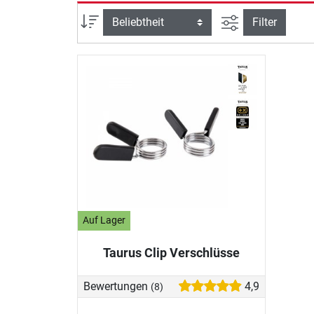
Ansicht filtern
Sortierung
Filter
Auf Lager
Taurus Clip Verschlüsse
Bewertungen
4,9
(8)