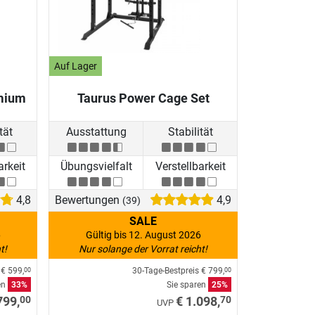
Auf Lager
mium
Taurus Power Cage Set
tät
Ausstattung
Stabilität
arkeit
Übungsvielfalt
Verstellbarkeit
4,8
Bewertungen
4,9
(39)
SALE
6
Gültig bis 12. August 2026
t!
Nur solange der Vorrat reicht!
s
€ 599,
30-Tage-Bestpreis
€ 799,
00
00
en
33%
Sie sparen
25%
00
70
799,
€ 1.098,
UVP