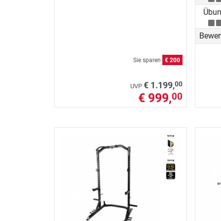
Übung
Bewer
Sie sparen
€ 200
00
€ 1.199,
UVP
€ 999,
00