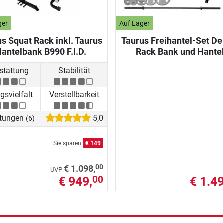
ger
Auf Lager
s Squat Rack inkl. Taurus
Taurus Freihantel-Set De
antelbank B990 F.I.D.
Rack Bank und Hante
stattung
Stabilität
svielfalt
Verstellbarkeit
tungen
5,0
(6)
Sie sparen
€ 149
00
€ 1.098,
UVP
€ 949,
€ 1.49
00