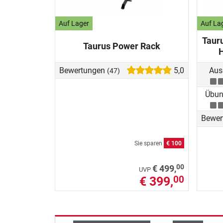
Auf Lager
Auf La
Tauru
Taurus Power Rack
H
Bewertungen
5,0
Aus
(47)
Übung
Bewer
Sie sparen
€ 100
00
€ 499,
UVP
€ 399,
00