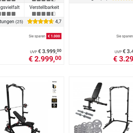
svielfalt
Verstellbarkeit
tungen
4,7
(25)
Sie sparen
€ 1.000
Sie spare
00
€ 3.999,
€ 3.
UVP
UVP
€ 2.999,
€ 3.29
00