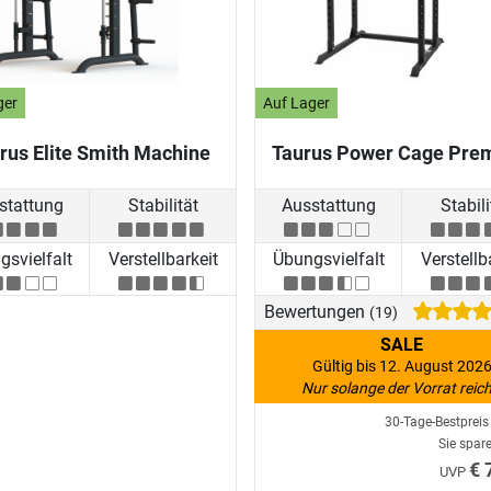
ger
Auf Lager
rus Elite Smith Machine
Taurus Power Cage Pre
stattung
Stabilität
Ausstattung
Stabili
svielfalt
Verstellbarkeit
Übungsvielfalt
Verstellb
Bewertungen
(19)
SALE
Gültig bis 12. August 202
Nur solange der Vorrat reich
30-Tage-Bestprei
Sie spar
€ 
UVP