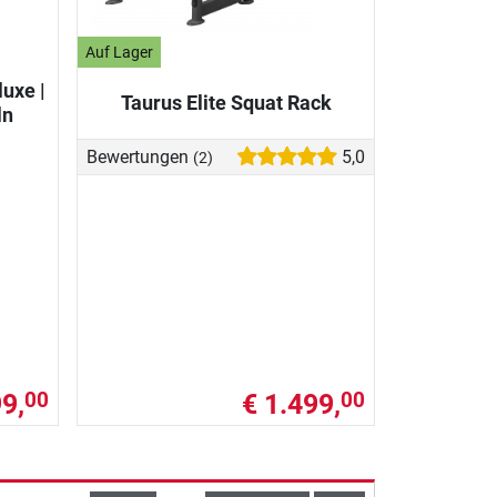
Auf Lager
luxe |
Taurus Elite Squat Rack
ln
Bewertungen
5,0
(2)
9,
€ 1.499,
00
00