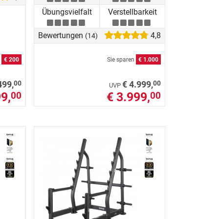
Übungsvielfalt
Verstellbarkeit
Bewertungen
4,8
(14)
n
€ 200
Sie sparen
€ 1.000
00
00
499,
€ 4.999,
UVP
9,
€ 3.999,
00
00