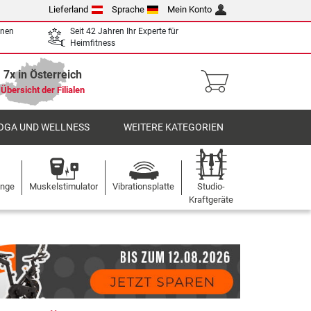
Lieferland
Sprache
Mein Konto
enen
Seit 42 Jahren Ihr Experte für
Heimfitness
7x in Österreich
Übersicht der Filialen
OGA UND WELLNESS
WEITERE KATEGORIEN
ange
Muskelstimulator
Vibrationsplatte
Studio-
Kraftgeräte