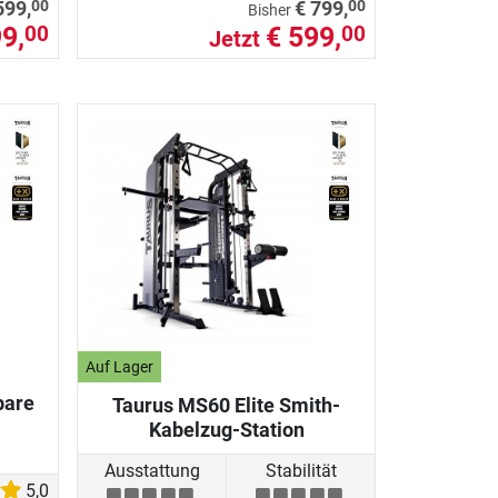
00
00
599,
€ 799,
Bisher
9,
€ 599,
00
00
Jetzt
Auf Lager
bare
Taurus MS60 Elite Smith-
Kabelzug-Station
Ausstattung
Stabilität
5,0