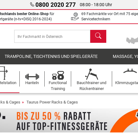
0800 2020 277
08:00 - 18:00 Uhr
tschlands bester Online-Shop
für
69 Fachmärkte vor Ort mit 75 eig
rtgeräte (n-tv+DISQ 2016-2024)
Servicetechnikern
Suchen
TRAMPOLINE, TISCHTENNIS UND SPIELGERÄTE
MASSAGE, Y
elstation
Hanteln
Functional
Bauchtrainer und
Klimmzugst
Training
Rückentrainer
cks & Cages
Taurus Power Racks & Cages