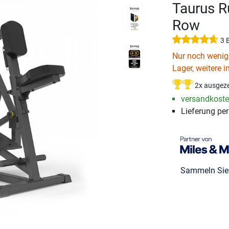
Taurus R
Row
3 
Nur noch wenige
Lager, weitere i
2x ausgeze
versandkosten
Lieferung pe
Sammeln Si