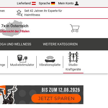
Lieferland
Sprache
Mein Konto
enen
Seit 42 Jahren Ihr Experte für
Heimfitness
7x in Österreich
Übersicht der Filialen
OGA UND WELLNESS
WEITERE KATEGORIEN
ange
Muskelstimulator
Vibrationsplatte
Studio-
Kraftgeräte