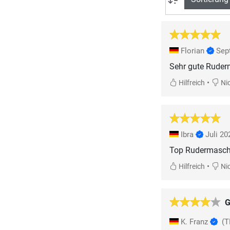
Florian
Sep
Sehr gute Ruder
•
Hilfreich
Nic
Ibra
Juli 20
Top Rudermasch
•
Hilfreich
Nic
G
K. Franz
(T