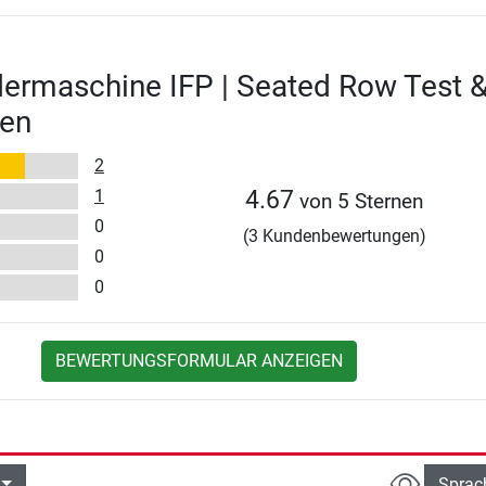
ermaschine IFP | Seated Row Test 
en
2
1
4.67
von 5 Sternen
0
(3 Kundenbewertungen)
0
0
BEWERTUNGSFORMULAR ANZEIGEN
Sprac