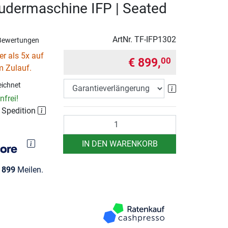
udermaschine IFP | Seated
ArtNr.
TF-IFP1302
Bewertungen
r als 5x auf
€ 899,
00
m Zulauf.
ichnet
Garantieverlä
frei!
r Spedition
Anzahl
IN DEN WARENKORB
e
899
Meilen.