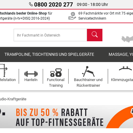
0800 2020 277
09:00 - 18:00 Uhr
tschlands bester Online-Shop
für
69 Fachmärkte vor Ort mit 75 eig
rtgeräte (n-tv+DISQ 2016-2024)
Servicetechnikern
Suchen
TRAMPOLINE, TISCHTENNIS UND SPIELGERÄTE
MASSAGE, Y
elstation
Hanteln
Functional
Bauchtrainer und
Klimmzugst
Training
Rückentrainer
udio-Kraftgeräte