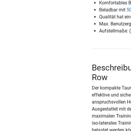
Komfortables B
Beladbar mit
5
Qualität hat ein
Max. Benutzerg
Aufstellmaße: 
Beschreibu
Row
Der kompakte Tauru
effektive und sich
anspruchsvollen H
Ausgestattet mit d
maximalen Trainings
iso-laterales Trai
belastet werden kö