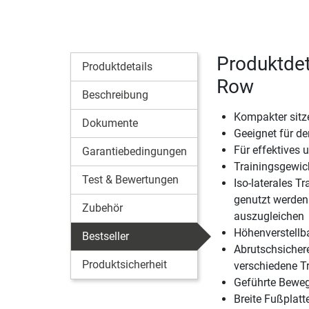
Produktdet
Produktdetails
Row
Beschreibung
Kompakter sitz
Dokumente
Geeignet für de
Für effektives 
Garantiebedingungen
Trainingsgewich
Test & Bewertungen
Iso-laterales 
genutzt werden
Zubehör
auszugleichen
Höhenverstellba
Bestseller
Abrutschsichere
Produktsicherheit
verschiedene T
Geführte Beweg
Breite Fußplatt