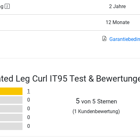
ng
2 Jahre
12 Monate
Garantiebedi
ted Leg Curl IT95 Test & Bewertung
1
0
5
von 5 Sternen
0
(1 Kundenbewertung)
0
0