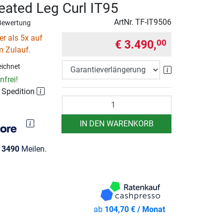
eated Leg Curl IT95
ArtNr.
TF-IT9506
Bewertung
r als 5x auf
€ 3.490,
00
m Zulauf.
ichnet
Garantieverlä
frei!
r Spedition
Anzahl
IN DEN WARENKORB
e
3490
Meilen.
ab
104,70 € / Monat