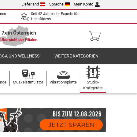
Lieferland
Sprache
Mein Konto
enen
Seit 42 Jahren Ihr Experte für
Heimfitness
7x in Österreich
Übersicht der Filialen
OGA UND WELLNESS
WEITERE KATEGORIEN
ange
Muskelstimulator
Vibrationsplatte
Studio-
Kraftgeräte