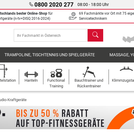
0800 2020 277
08:00 - 18:00 Uhr
tschlands bester Online-Shop
für
69 Fachmärkte vor Ort mit 75 eig
rtgeräte (n-tv+DISQ 2016-2024)
Servicetechnikern
Suchen
TRAMPOLINE, TISCHTENNIS UND SPIELGERÄTE
MASSAGE, Y
elstation
Hanteln
Functional
Bauchtrainer und
Klimmzugst
Training
Rückentrainer
udio-Kraftgeräte