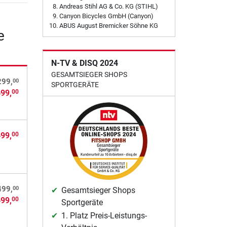
Andreas Stihl AG & Co. KG (STIHL)
Canyon Bicycles GmbH (Canyon)
ABUS August Bremicker Söhne KG
e
N-TV & DISQ 2024
GESAMTSIEGER SHOPS
00
299,
SPORTGERÄTE
699,
00
499,
00
00
499,
Gesamtsieger Shops
499,
00
Sportgeräte
1. Platz Preis-Leistungs-