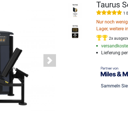
Taurus S
1 
Nur noch wenige
Lager, weitere i
2x ausgeze
versandkosten
Lieferung pe
Next
Sammeln Si