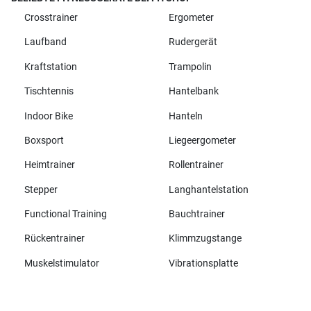
Crosstrainer
Ergometer
Laufband
Rudergerät
Kraftstation
Trampolin
Tischtennis
Hantelbank
Indoor Bike
Hanteln
Boxsport
Liegeergometer
Heimtrainer
Rollentrainer
Stepper
Langhantelstation
Functional Training
Bauchtrainer
Rückentrainer
Klimmzugstange
Muskelstimulator
Vibrationsplatte
Alle Marken