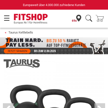
Deutschlands bester Online-Shop
für Sportgeräte (n-tv+DISQ 2016-2024)
69x
Taurus Kettlebells