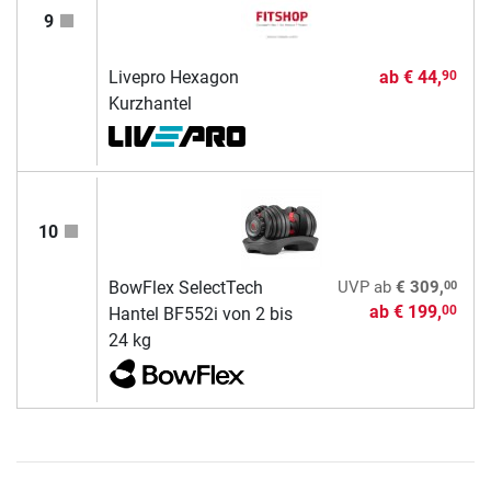
9
Livepro Hexagon
ab
€ 44,
90
Kurzhantel
10
00
BowFlex SelectTech
UVP
ab
€ 309,
ab
€ 199,
00
Hantel BF552i von 2 bis
24 kg