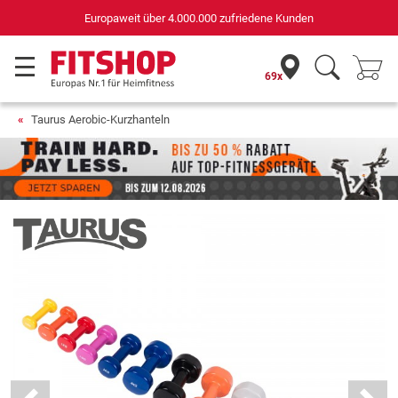
Deutschlands bester Online-Shop
für Sportgeräte (n-tv+DISQ 2016-2024)
69x
Taurus Aerobic-Kurzhanteln