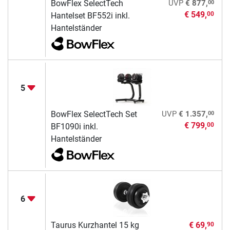
00
BowFlex SelectTech
UVP
€ 877,
€ 549,
00
Hantelset BF552i inkl.
Hantelständer
5
00
BowFlex SelectTech Set
UVP
€ 1.357,
€ 799,
00
BF1090i inkl.
Hantelständer
6
Taurus Kurzhantel 15 kg
€ 69,
90