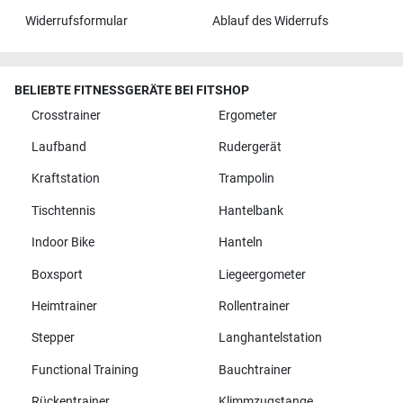
Widerrufsformular
Ablauf des Widerrufs
BELIEBTE FITNESSGERÄTE BEI FITSHOP
Crosstrainer
Ergometer
Laufband
Rudergerät
Kraftstation
Trampolin
Tischtennis
Hantelbank
Indoor Bike
Hanteln
Boxsport
Liegeergometer
Heimtrainer
Rollentrainer
Stepper
Langhantelstation
Functional Training
Bauchtrainer
Rückentrainer
Klimmzugstange