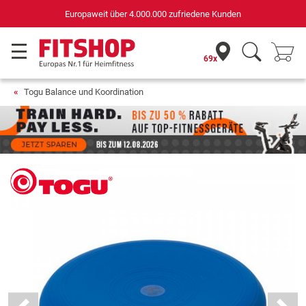
Deutschlands bester Online-Shop
für Sportgeräte (n-tv+DISQ 2016-2024)
69x
Togu Balance und Koordination