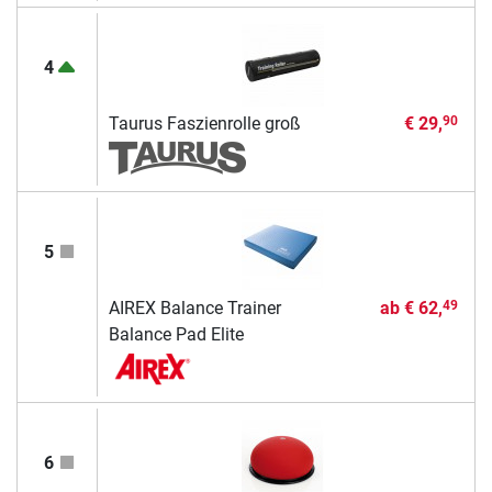
4
Taurus Faszienrolle groß
€ 29,
90
5
AIREX Balance Trainer
ab
€ 62,
49
Balance Pad Elite
6