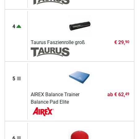
4
Taurus Faszienrolle groß
€ 29,
90
5
AIREX Balance Trainer
ab
€ 62,
49
Balance Pad Elite
6