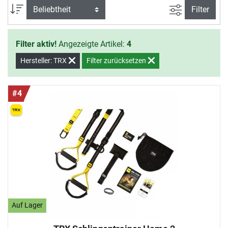
Form können Sie mit TRX Schlingentrainern nahezu überall
Ansicht filte
Sortierung
Filter
trainieren.
Filter aktiv!
Angezeigte Artikel:
4
Hersteller: TRX
Filter zurücksetzen
#4
Auf Lager