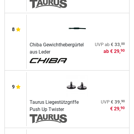
8
00
Chiba Gewichthebergürtel
UVP
ab
€ 33,
ab
€ 29,
90
aus Leder
9
90
Taurus Liegestützgriffe
UVP
€ 39,
€ 29,
90
Push Up Twister