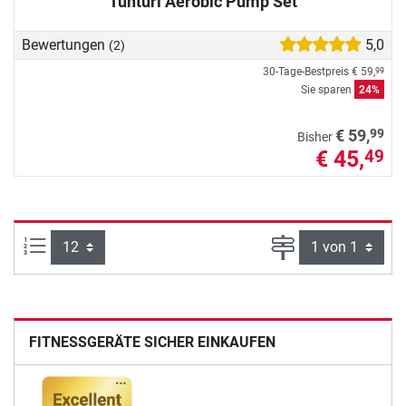
Tunturi Aerobic Pump Set
Bewertungen
5,0
(2)
30-Tage-Bestpreis
€ 59,
99
Sie sparen
24%
99
€ 59,
Bisher
€ 45,
49
Artikel pro Seite:
Seite
FITNESSGERÄTE SICHER EINKAUFEN