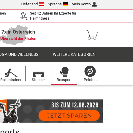
Lieferland
Sprache
Mein Konto
enen
Seit 42 Jahren Ihr Experte für
Heimfitness
7x in Österreich
Übersicht der Filialen
OGA UND WELLNESS
WEITERE KATEGORIEN
Rollentrainer
Stepper
Boxsport
Peloton
Sports