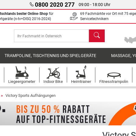
0800 2020 277
09:00 - 18:00 Uhr
tschlands bester Online-Shop
für
69 Fachmärkte vor Ort mit 75 eig
rtgeräte (n-tv+DISQ 2016-2024)
Servicetechnikern
Suchen
TRAMPOLINE, TISCHTENNIS UND SPIELGERÄTE
MASSAGE, Y
Liegeergometer
Indoor Bike
Heimtrainer
Fitnesstrampolin
Victory Sports Aufhängungen
Victory 