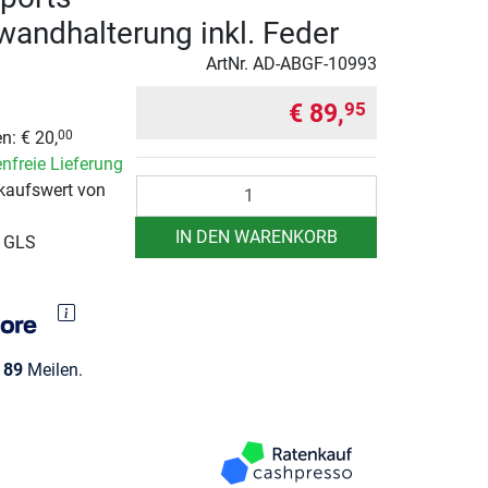
andhalterung inkl. Feder
ArtNr.
AD-ABGF-10993
€ 89,
95
n: € 20,
00
nfreie Lieferung
Anzahl
kaufswert von
IN DEN WARENKORB
r GLS
e
89
Meilen.