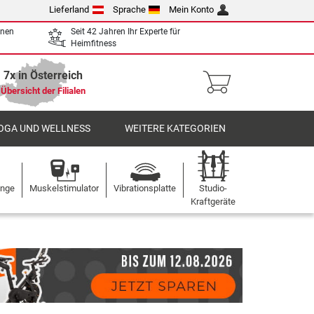
Lieferland
Sprache
Mein Konto
enen
Seit 42 Jahren Ihr Experte für
Heimfitness
7x in Österreich
Übersicht der Filialen
OGA UND WELLNESS
WEITERE KATEGORIEN
ange
Muskelstimulator
Vibrationsplatte
Studio-
Kraftgeräte