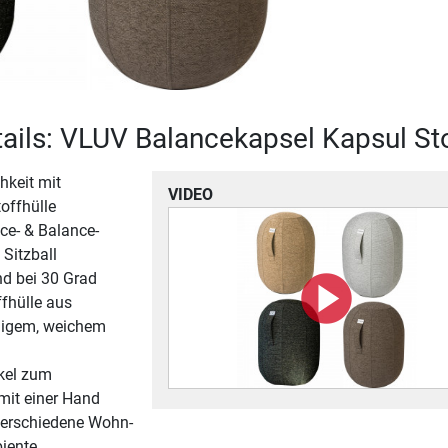
ails: VLUV Balancekapsel Kapsul St
hkeit mit
VIDEO
offhülle
ce- & Balance-
 Sitzball
d bei 30 Grad
fhülle aus
higem, weichem
kel zum
mit einer Hand
 verschiedene Wohn-
iente