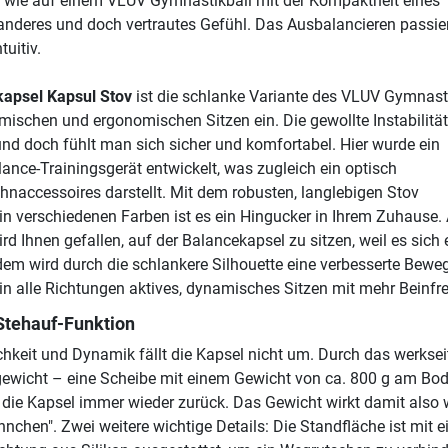
 wie auf einem VLUV Gymnastikball mit der Kompaktheit eines
anderes und doch vertrautes Gefühl. Das Ausbalancieren passie
uitiv.
apsel Kapsul Stov
ist die schlanke Variante des VLUV Gymnast
ischen und ergonomischen Sitzen ein. Die gewollte Instabilität
nd doch fühlt man sich sicher und komfortabel. Hier wurde ein
ance-Trainingsgerät entwickelt, was zugleich ein optisch
accessoires darstellt. Mit dem robusten, langlebigen Stov
n verschiedenen Farben ist es ein Hingucker in Ihrem Zuhause.
ird Ihnen gefallen, auf der Balancekapsel zu sitzen, weil es sich
dem wird durch die schlankere Silhouette eine verbesserte Beweg
 in alle Richtungen aktives, dynamisches Sitzen mit mehr Beinfre
 Stehauf-Funktion
chkeit und Dynamik fällt die Kapsel nicht um. Durch das werksei
ewicht – eine Scheibe mit einem Gewicht von ca. 800 g am Bod
t die Kapsel immer wieder zurück. Das Gewicht wirkt damit also 
chen". Zwei weitere wichtige Details: Die Standfläche ist mit e