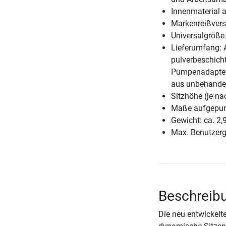
Innenmaterial 
Markenreißver
Universalgröße
Lieferumfang: 
pulverbeschicht
Pumpenadapter,
aus unbehandel
Sitzhöhe (je n
Maße aufgepump
Gewicht: ca. 2,
Max. Benutzerg
Beschreib
Die neu entwickelt