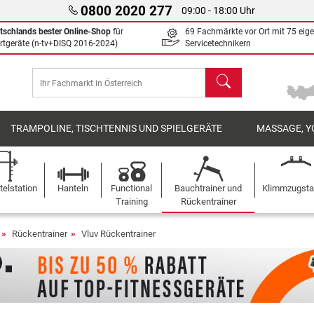
0800 2020 277
09:00 - 18:00 Uhr
tschlands bester Online-Shop
für
69 Fachmärkte vor Ort mit 75 eig
rtgeräte (n-tv+DISQ 2016-2024)
Servicetechnikern
Suchen
TRAMPOLINE, TISCHTENNIS UND SPIELGERÄTE
MASSAGE, Y
elstation
Hanteln
Functional
Bauchtrainer und
Klimmzugst
Training
Rückentrainer
Rückentrainer
Vluv Rückentrainer