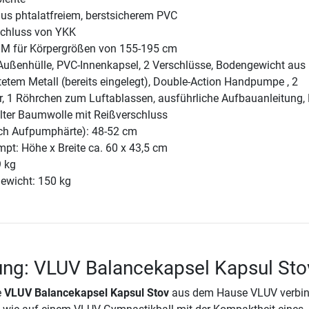
aus phtalatfreiem, berstsicherem PVC
schluss von YKK
 M für Körpergrößen von 155-195 cm
Außenhülle, PVC-Innenkapsel, 2 Verschlüsse, Bodengewicht aus
etem Metall (bereits eingelegt), Double-Action Handpumpe , 2
 1 Röhrchen zum Luftablassen, ausführliche Aufbauanleitung, 
ter Baumwolle mit Reißverschluss
ach Aufpumphärte): 48-52 cm
t: Höhe x Breite ca. 60 x 43,5 cm
9 kg
ewicht: 150 kg
ung: VLUV Balancekapsel Kapsul Sto
e
VLUV Balancekapsel Kapsul Stov
aus dem Hause VLUV verbin