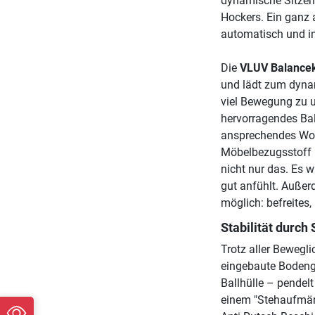
dynamische Sitzen
Hockers. Ein ganz 
automatisch und int
Die
VLUV Balancek
und lädt zum dynam
viel Bewegung zu u
hervorragendes Bal
ansprechendes Wohn
Möbelbezugsstoff i
nicht nur das. Es w
gut anfühlt. Außer
möglich: befreites,
Stabilität durch
Trotz aller Bewegli
eingebaute Bodeng
Ballhülle – pendel
einem "Stehaufmänn