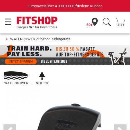
Deutschlands bester Online-Shop
für Sportgeräte (n-tv+DISQ 2016-2024)
69x
WATERROWER Zubehör Rudergeräte