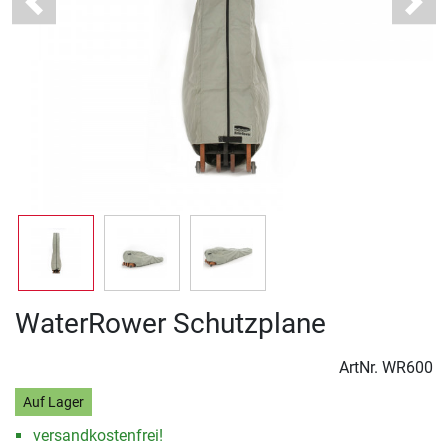
Previous
Next
WaterRower Schutzplane
ArtNr.
WR600
Auf Lager
versandkostenfrei!