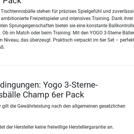
 Pack
Tischtennisbälle stehen für präzises Spielgefühl und zuverläss
r ambitionierte Freizeitspieler und intensives Training. Dank ihrer
en Sprungeigenschaften bieten sie eine konstante Ballkontroll
. Ob im Match oder beim Training: Mit den YOGO 3-Sterne Bälle
m Niveau, das überzeugt. Praktisch verpackt im 6er Set – perfekt
aß.
dingungen: Yogo 3-Sterne-
sbälle Champ 6er Pack
 gilt die Gewährleistung nach den allgemeinen gesetzlichen
t der Hersteller keine freiwillige Herstellergarantie an.