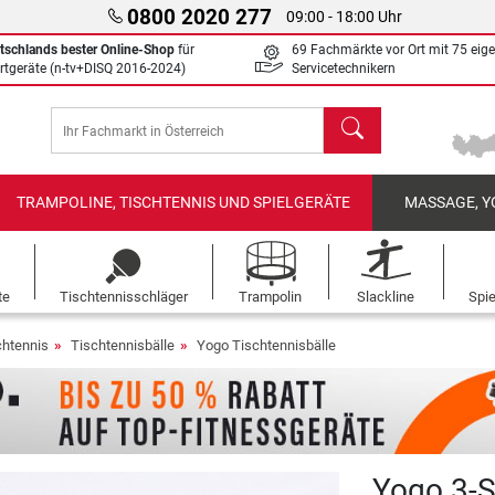
0800 2020 277
09:00 - 18:00 Uhr
tschlands bester Online-Shop
für
69 Fachmärkte vor Ort mit 75 eig
rtgeräte (n-tv+DISQ 2016-2024)
Servicetechnikern
Suchen
TRAMPOLINE, TISCHTENNIS UND SPIELGERÄTE
MASSAGE, Y
te
Tischtennisschläger
Trampolin
Slackline
Spi
chtennis
Tischtennisbälle
Yogo Tischtennisbälle
Yogo 3-S