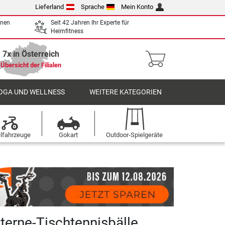
Lieferland
Sprache
Mein Konto
enen
Seit 42 Jahren Ihr Experte für
Heimfitness
7x in Österreich
Übersicht der Filialen
OGA UND WELLNESS
WEITERE KATEGORIEN
elfahrzeuge
Gokart
Outdoor-Spielgeräte
terne-Tischtennisbälle