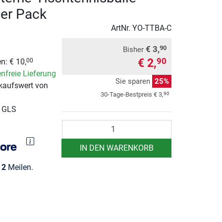
er Pack
ArtNr.
YO-TTBA-C
€ 3,
90
Bisher
€ 2,
90
n: € 10,
00
nfreie Lieferung
Sie sparen
25%
kaufswert von
90
30-Tage-Bestpreis
€ 3,
r GLS
Anzahl
IN DEN WARENKORB
e
2
Meilen.