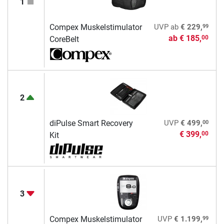
1
99
Compex Muskelstimulator
UVP
ab
€ 229,
ab
€ 185,
00
CoreBelt
2
00
diPulse Smart Recovery
UVP
€ 499,
€ 399,
00
Kit
3
99
Compex Muskelstimulator
UVP
€ 1.199,