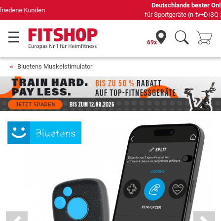
Deutschlands bester Online-Shop
für Sportgeräte (n-tv+DISQ 2016-2024)
69x
Bluetens Muskelstimulator