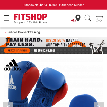
Deutschlands bester Online-Shop
für Sportgeräte (n-tv+DISQ 2016-2024)
69x
adidas Boxsacktraining