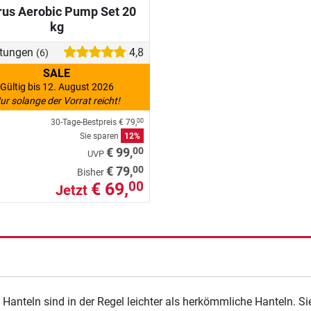
rus Aerobic Pump Set 20
kg
tungen
4,8
(6)
SALE
Gültig bis 12. August 2026
ur solange der Vorrat reicht!
30-Tage-Bestpreis
€ 79,
00
Sie sparen
12%
00
€ 99,
UVP
00
€ 79,
Bisher
€ 69,
00
Jetzt
 Hanteln sind in der Regel leichter als herkömmliche Hanteln. Si