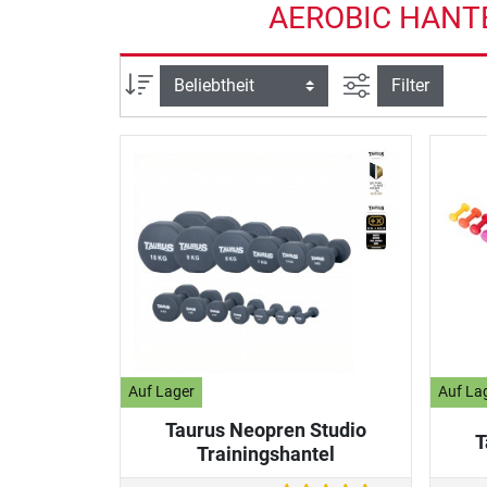
AEROBIC HANTE
Ansicht filtern
Sortierung
Filter
Auf Lager
Auf La
Taurus Neopren Studio
T
Trainingshantel