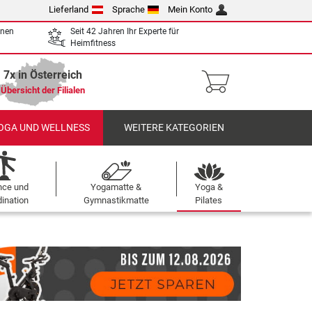
Lieferland
Sprache
Mein Konto
enen
Seit 42 Jahren Ihr Experte für
Heimfitness
7x in Österreich
Übersicht der Filialen
OGA UND WELLNESS
WEITERE KATEGORIEN
nce und
Yogamatte &
Yoga &
ination
Gymnastikmatte
Pilates