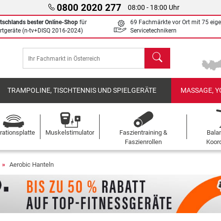
0800 2020 277
08:00 - 18:00 Uhr
tschlands bester Online-Shop
für
69 Fachmärkte vor Ort mit 75 eig
rtgeräte (n-tv+DISQ 2016-2024)
Servicetechnikern
Suchen
TRAMPOLINE, TISCHTENNIS UND SPIELGERÄTE
MASSAGE, Y
rationsplatte
Muskelstimulator
Faszientraining &
Bala
Faszienrollen
Koord
Aerobic Hanteln