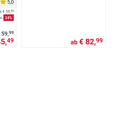
5,0
is
€ 59,
99
en
24%
99
 59,
45,
€ 82,
49
99
ab