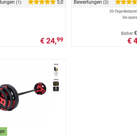
tungen
5,0
Bewertungen
(1)
(2)
30-Tage-Bestpre
Sie spar
€
Bisher
€ 24,
€ 
99
ger