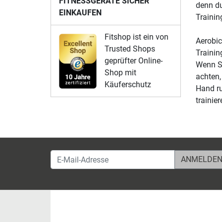
FITNESSGERÄTE SICHER
denn du
EINKAUFEN
Trainin
Fitshop ist ein von
Aerobic
Trusted Shops
Trainin
geprüfter Online-
Wenn Si
Shop mit
achten,
Käuferschutz
Hand ru
trainier
E-Mail-Adresse