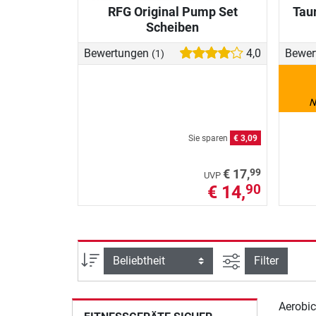
RFG Original Pump Set
Tau
Scheiben
Bewertungen
4,0
Bewer
(1)
N
Sie sparen
€ 3,09
99
€ 17,
UVP
€ 14,
90
Ansicht filtern
Sortierung
Filter
Aerobic