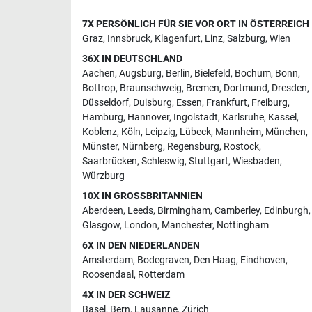
7X PERSÖNLICH FÜR SIE VOR ORT IN ÖSTERREICH
Graz
,
Innsbruck
,
Klagenfurt
,
Linz
,
Salzburg
,
Wien
36X IN DEUTSCHLAND
Aachen
,
Augsburg
,
Berlin
,
Bielefeld
,
Bochum
,
Bonn
,
Bottrop
,
Braunschweig
,
Bremen
,
Dortmund
,
Dresden
,
Düsseldorf
,
Duisburg
,
Essen
,
Frankfurt
,
Freiburg
,
Hamburg
,
Hannover
,
Ingolstadt
,
Karlsruhe
,
Kassel
,
Koblenz
,
Köln
,
Leipzig
,
Lübeck
,
Mannheim
,
München
,
Münster
,
Nürnberg
,
Regensburg
,
Rostock
,
Saarbrücken
,
Schleswig
,
Stuttgart
,
Wiesbaden
,
Würzburg
10X IN GROSSBRITANNIEN
Aberdeen
,
Leeds
,
Birmingham
,
Camberley
,
Edinburgh
,
Glasgow
,
London
,
Manchester
,
Nottingham
6X IN DEN NIEDERLANDEN
Amsterdam
,
Bodegraven
,
Den Haag
,
Eindhoven
,
Roosendaal
,
Rotterdam
4X IN DER SCHWEIZ
Basel
,
Bern
,
Lausanne
,
Zürich