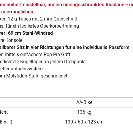
 unlimitiert einstellbar, um ein uneingeschränktes Ausdauer- u
 zu ermöglichen
ker: 12 g Tubes mit 2 mm Querschnitt
: für ein isoliertes Oberkörpertraining
er: 69 cm Stahl-Windrad
re Konsole
llbarer Sitz in vier Richtungen für eine individuelle Passform
en mittels einfachem Pop-Pin-Griff
gedichtete Kugellager an jedem Drehpunkt
ettenantriebssystem
rom-Molybdän-Stahl geschmiedet
AA-Bike
icht
136 kg
B x H)
130 x 60 x 123 cm