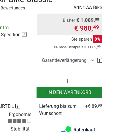
ArtNr.
AA-Bike
 Bewertungen
€ 1.089,
00
Bisher
€ 980,
49
frei!
r Spedition
Sie sparen
9%
00
30-Tage-Bestpreis
€ 1.089,
Garantieverlä
Anzahl
IN DEN WARENKORB
URTEIL
Lieferung bis zum
+€ 89,
90
Wunschort
Ergonomie
Stabilität