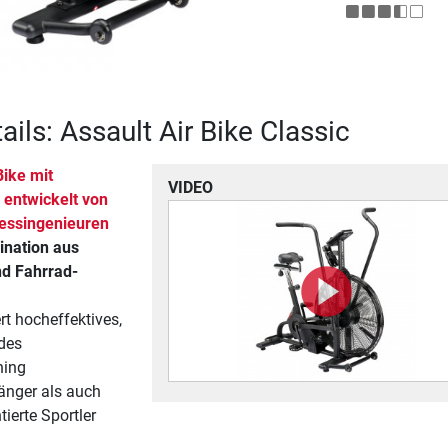
ils: Assault Air Bike Classic
ike mit
VIDEO
 entwickelt von
nessingenieuren
ination aus
nd Fahrrad-
rt hocheffektives,
des
ning
änger als auch
ierte Sportler