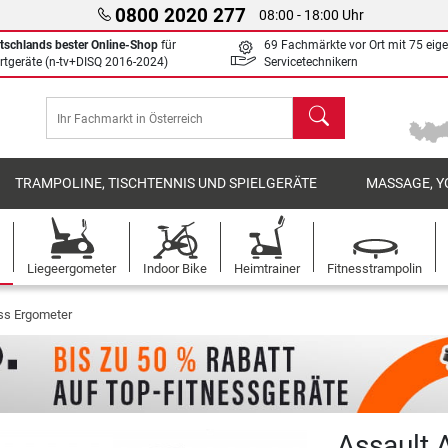
0800 2020 277
08:00 - 18:00 Uhr
tschlands bester Online-Shop
für
69 Fachmärkte vor Ort mit 75 eig
rtgeräte (n-tv+DISQ 2016-2024)
Servicetechnikern
Suchen
TRAMPOLINE, TISCHTENNIS UND SPIELGERÄTE
MASSAGE, Y
Liegeergometer
Indoor Bike
Heimtrainer
Fitnesstrampolin
ess Ergometer
Assault A