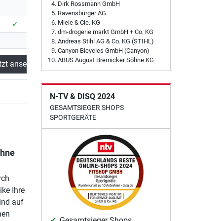
Dirk Rossmann GmbH
Ravensburger AG
Miele & Cie. KG
✓
dm-drogerie markt GmbH + Co. KG
Andreas Stihl AG & Co. KG (STIHL)
Canyon Bicycles GmbH (Canyon)
ABUS August Bremicker Söhne KG
tzt ansehen
N-TV & DISQ 2024
GESAMTSIEGER SHOPS
SPORTGERÄTE
ohne
rch
ike Ihre
ind auf
nen
Gesamtsieger Shops