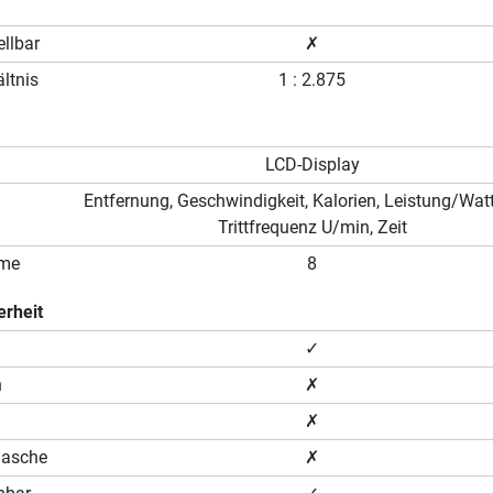
llbar
✗
ltnis
1 : 2.875
LCD-Display
Entfernung, Geschwindigkeit, Kalorien, Leistung/Watt
Trittfrequenz U/min, Zeit
mme
8
erheit
✓
n
✗
✗
lasche
✗