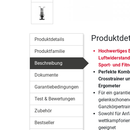
Produktdeta
Produktdetails
Hochwertiges B
Produktfamilie
Luftwiderstand
Beschreibung
Sport- und Fit
Perfekte Komb
Dokumente
Crosstrainer u
Ergometer
Garantiebedingungen
Für ein garantie
Test & Bewertungen
gelenkschonen
Ganzkörpertrai
Zubehör
Sowohl für Anf
wettkampforient
Bestseller
geeignet