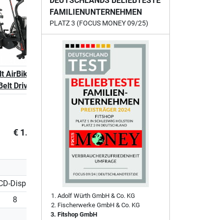
DEUTSCHLANDS BELIEBTESTE
FAMILIENUNTERNEHMEN
PLATZ 3 (FOCUS MONEY 09/25)
t AirBike Pro X
Belt Drive
€ 1.299,00
CD-Display
Adolf Würth GmbH & Co. KG
8
Fischerwerke GmbH & Co. KG
Fitshop GmbH