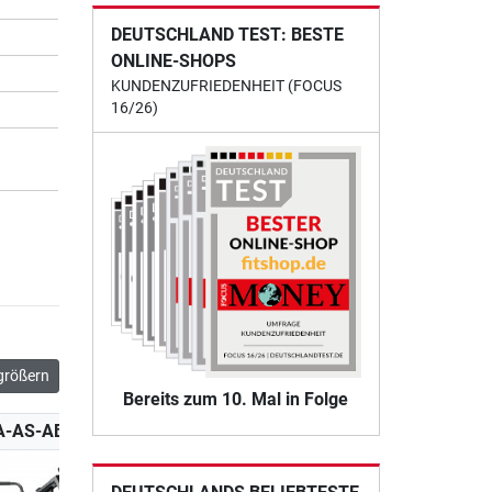
DEUTSCHLAND TEST: BESTE
ONLINE-SHOPS
KUNDENZUFRIEDENHEIT (FOCUS
16/26)
größern
Bereits zum 10. Mal in Folge
A-AS-ABPX