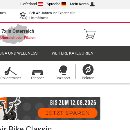
Lieferland
Sprache
Mein Konto
enen
Seit 42 Jahren Ihr Experte für
Heimfitness
7x in Österreich
Übersicht der Filialen
OGA UND WELLNESS
WEITERE KATEGORIEN
Rollentrainer
Stepper
Boxsport
Peloton
ir Bike Classic