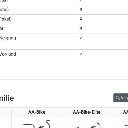
hbar
✓
Höhe)
✗
Winkel)
✗
ar
✗
 (Neigung
✓
(Vor- und
✓
ilie
Ver
AA-Bike
AA-Bike-Elite
A