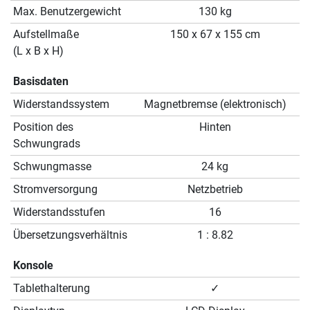
Max. Benutzergewicht
130 kg
Aufstellmaße
150 x 67 x 155 cm
(L x B x H)
Basisdaten
Widerstandssystem
Magnetbremse (elektronisch)
Position des
Hinten
Schwungrads
Schwungmasse
24 kg
Stromversorgung
Netzbetrieb
Widerstandsstufen
16
Übersetzungsverhältnis
1 : 8.82
Konsole
Tablethalterung
✓