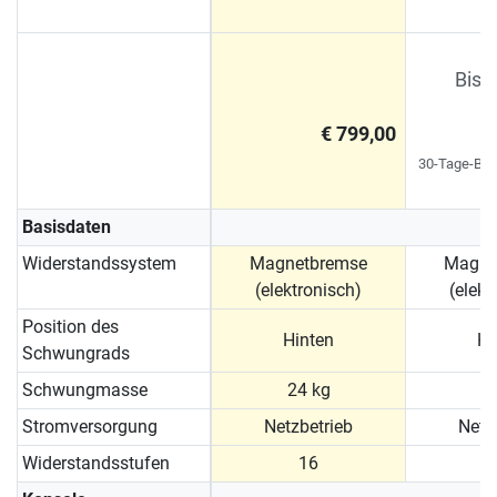
Bish
€ 799,00
Si
30-Tage-Bes
Basisdaten
Widerstandssystem
Magnetbremse
Magne
(elektronisch)
(elekt
Position des
Hinten
Hi
Schwungrads
Schwungmasse
24 kg
2
Stromversorgung
Netzbetrieb
Netz
Widerstandsstufen
16