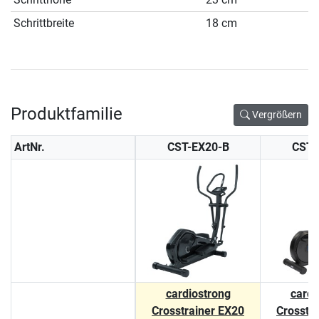
Schrittbreite
18 cm
Produktfamilie
Vergrößern
ArtNr.
CST-EX20-B
CST-
cardiostrong
cardi
Crosstrainer EX20
Crosstr