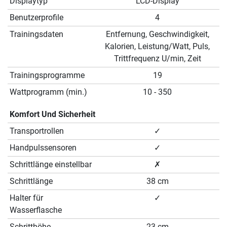
Displaytyp
LCD-Display
Benutzerprofile
4
Trainingsdaten
Entfernung, Geschwindigkeit,
Kalorien, Leistung/Watt, Puls,
Trittfrequenz U/min, Zeit
Trainingsprogramme
19
Wattprogramm (min.)
10 - 350
Komfort Und Sicherheit
Transportrollen
✓
Handpulssensoren
✓
Schrittlänge einstellbar
✗
Schrittlänge
38 cm
Halter für
✓
Wasserflasche
Schritthöhe
23 cm