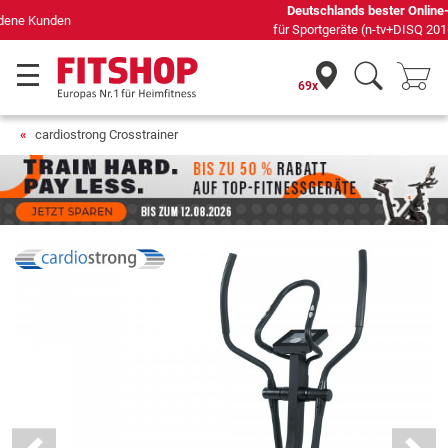
Deutschlands bester Online-Shop
für Sportgeräte (n-tv+DISQ 2016-2024)
69x
cardiostrong Crosstrainer