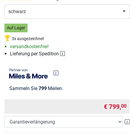
schwarz
Auf Lager
3x ausgezeichnet
versandkostenfrei!
Lieferung per Spedition
Sammeln Sie
799
Meilen.
€ 799,
00
Ga