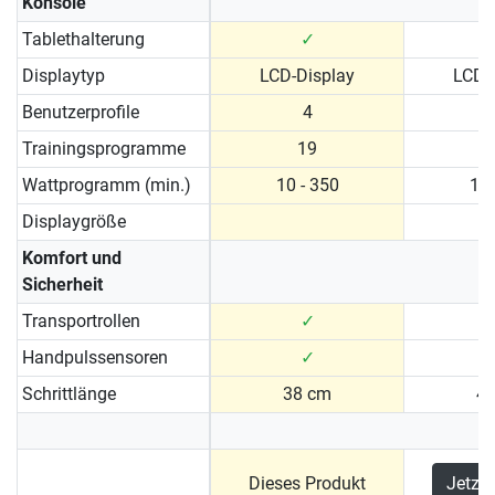
Konsole
Tablethalterung
✓
Displaytyp
LCD-Display
LCD-
Benutzerprofile
4
Trainingsprogramme
19
Wattprogramm (min.)
10 - 350
10 
Displaygröße
Komfort und
Sicherheit
Transportrollen
✓
Handpulssensoren
✓
Schrittlänge
38 cm
4
Dieses Produkt
Jetzt