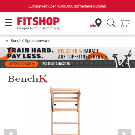
Deutschlands bester Online-Shop
für Sportgeräte (n-tv+DISQ 2016-2024)
69x
BenchK Sprossenwand