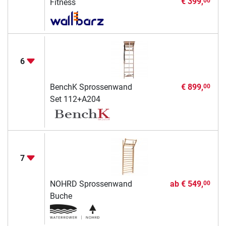
€ 399,
00
Fitness
6
BenchK Sprossenwand
€ 899,
00
Set 112+A204
7
NOHRD Sprossenwand
ab
€ 549,
00
Buche