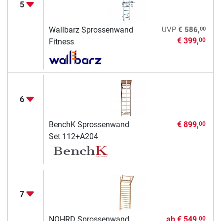
5
00
Wallbarz Sprossenwand
UVP
€ 586,
€ 399,
00
Fitness
6
BenchK Sprossenwand
€ 899,
00
Set 112+A204
7
NOHRD Sprossenwand
ab
€ 549,
00