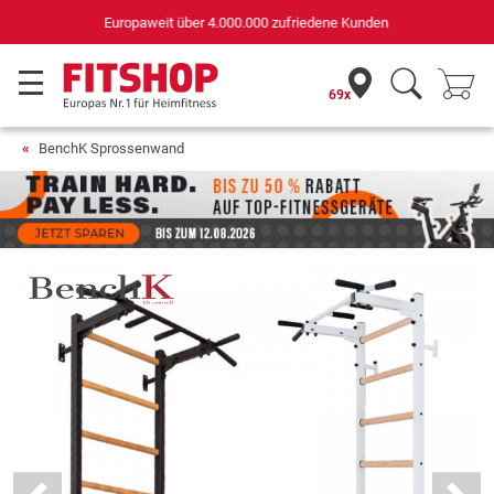
Deutschlands bester Online-Shop
für Sportgeräte (n-tv+DISQ 2016-2024)
69x
BenchK Sprossenwand