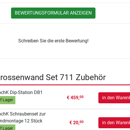
BEWERTUNGSFORMULAR ANZEIGEN
Schreiben Sie die erste Bewertung!
rossenwand Set 711 Zubehör
chK Dip-Station DB1
€ 459,
in den Waren
00
f Lager
chK Schraubenset zur
ndmontage 12 Stück
€ 20,
in den Waren
00
f Lager