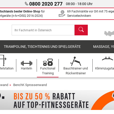
0800 2020 277
08:00 - 18:00 Uhr
tschlands bester Online-Shop
für
69 Fachmärkte vor Ort mit 75 eig
rtgeräte (n-tv+DISQ 2016-2024)
Servicetechnikern
Suchen
TRAMPOLINE, TISCHTENNIS UND SPIELGERÄTE
MASSAGE, Y
elstation
Hanteln
Functional
Bauchtrainer und
Klimmzugst
Training
Rückentrainer
nwand
BenchK Sprossenwand