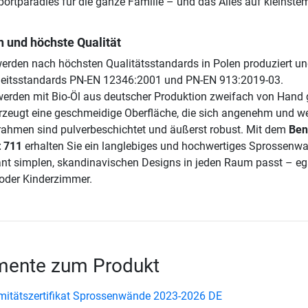
portparadies für die ganze Familie – und das Alles auf kleinste
 und höchste Qualität
erden nach höchsten Qualitätsstandards in Polen produziert u
erheitsstandards PN-EN 12346:2001 und PN-EN 913:2019-03.
erden mit Bio-Öl aus deutscher Produktion zweifach von Hand g
rzeugt eine geschmeidige Oberfläche, die sich angenehm und we
lrahmen sind pulverbeschichtet und äußerst robust. Mit dem
Ben
 711
erhalten Sie ein langlebiges und hochwertiges Sprossenwa
nt simplen, skandinavischen Designs in jeden Raum passt – eg
oder Kinderzimmer.
ente zum Produkt
itätszertifikat Sprossenwände 2023-2026 DE