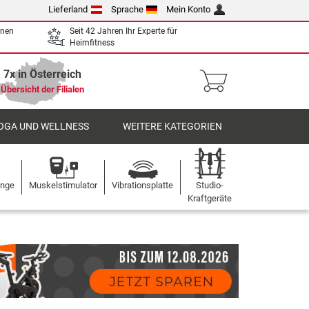
Lieferland
Sprache
Mein Konto
enen
Seit 42 Jahren Ihr Experte für
Heimfitness
7x in Österreich
Übersicht der Filialen
OGA UND WELLNESS
WEITERE KATEGORIEN
ange
Muskelstimulator
Vibrationsplatte
Studio-
Kraftgeräte