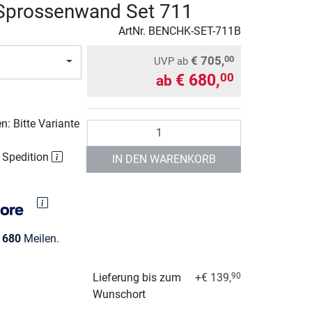
Sprossenwand Set 711
ArtNr.
BENCHK-SET-711B
€ 705,
00
UVP
ab
€ 680,
00
ab
: Bitte Variante
Anzahl
r Spedition
IN DEN WARENKORB
e
680
Meilen.
Lieferung bis zum
+€ 139,
90
Wunschort