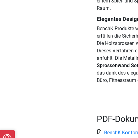
einem Spiel- und S
Raum.
Elegantes Design
BenchK Produkte w
erfüllen die Sich
Die Holzsprossen w
Dieses Verfahren e
anfühlt. Die Metal
Sprossenwand Set
das dank des elega
Büro, Fitnessraum 
PDF-Dokum
BenchK Konform