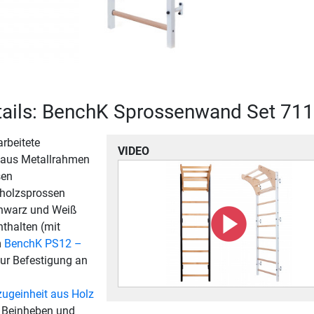
tails: BenchK Sprossenwand Set 711
rbeitete
VIDEO
aus Metallrahmen
sen
holzsprossen
Schwarz und Weiß
thalten (mit
m
BenchK PS12 –
ur Befestigung an
ugeinheit aus Holz
 Beinheben und