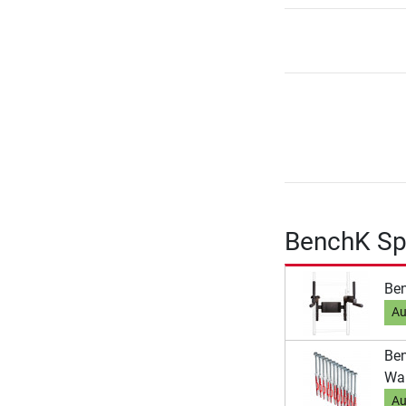
BenchK Sp
Ben
Au
Ben
Wa
Au