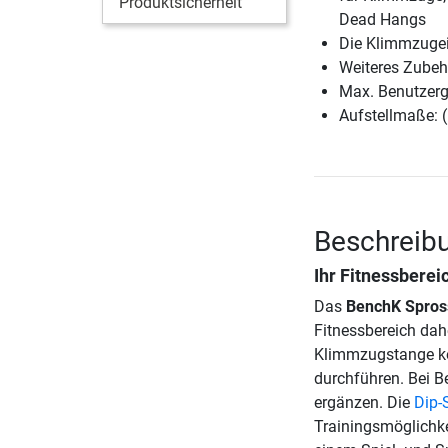
Produktsicherheit
Dead Hangs
Die Klimmzugein
Weiteres Zubehö
Max. Benutzerg
Aufstellmaße: 
Beschreib
Ihr Fitnessbere
Das
BenchK Spros
Fitnessbereich da
Klimmzugstange kö
durchführen. Bei 
ergänzen. Die
Dip-
Trainingsmöglichk