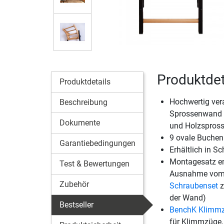
Produktde
Produktdetails
Hochwertig vera
Beschreibung
Sprossenwand 
Dokumente
und Holzspros
9 ovale Buchen
Garantiebedingungen
Erhältlich in 
Montagesatz en
Test & Bewertungen
Ausnahme vo
Zubehör
Schraubenset
z
der Wand)
Bestseller
BenchK Klimmz
für Klimmzüge,