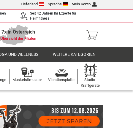
Lieferland
Sprache
Mein Konto
enen
Seit 42 Jahren Ihr Experte für
Heimfitness
7x in Österreich
Übersicht der Filialen
OGA UND WELLNESS
WEITERE KATEGORIEN
ange
Muskelstimulator
Vibrationsplatte
Studio-
Kraftgeräte