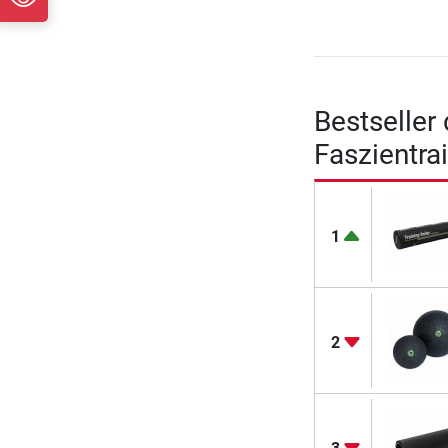
Bestseller
Faszientra
1
2