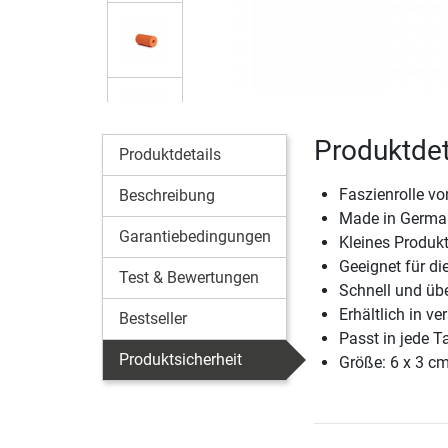
Produktdet
Produktdetails
Faszienrolle v
Beschreibung
Made in Germa
Garantiebedingungen
Kleines Produk
Geeignet für di
Test & Bewertungen
Schnell und üb
Erhältlich in v
Bestseller
Passt in jede T
Produktsicherheit
Größe: 6 x 3 c