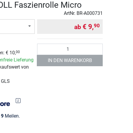
L Faszienrolle Micro
ArtNr.
BR-A000731
€ 9,
90
ab
Anzahl
n: € 10,
00
nfreie Lieferung
IN DEN WARENKORB
kaufswert von
r GLS
e
9
Meilen.