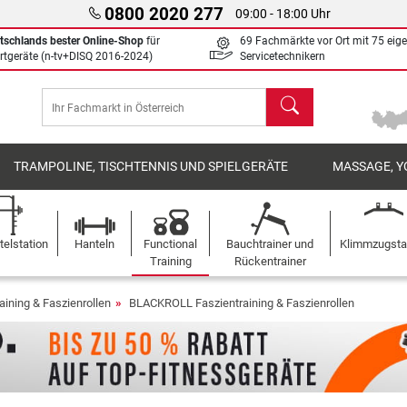
0800 2020 277
09:00 - 18:00 Uhr
tschlands bester Online-Shop
für
69 Fachmärkte vor Ort mit 75 eig
rtgeräte (n-tv+DISQ 2016-2024)
Servicetechnikern
Suchen
TRAMPOLINE, TISCHTENNIS UND SPIELGERÄTE
MASSAGE, Y
elstation
Hanteln
Functional
Bauchtrainer und
Klimmzugst
Training
Rückentrainer
aining & Faszienrollen
BLACKROLL Faszientraining & Faszienrollen