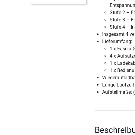
Entspannu
Stufe 2 – F
Stufe 3 – F
Stufe 4 – I
Insgesamt 4 ve
Lieferumfang:
1 x Fascia 
4 x Aufsätz
1 x Ladekab
1 x Bedienu
Wiederaufladba
Lange Laufzeit
Aufstellmaße: (
Beschreib