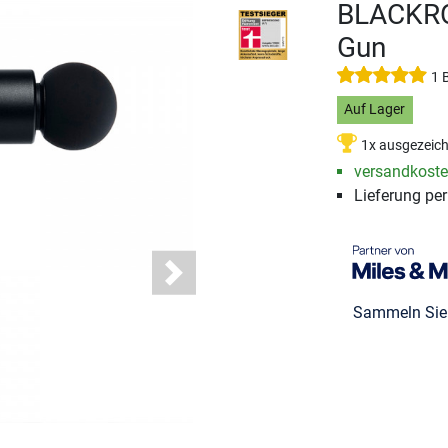
BLACKRO
Gun
1 
Auf Lager
1x ausgezeic
versandkosten
Lieferung pe
Next
Sammeln Si