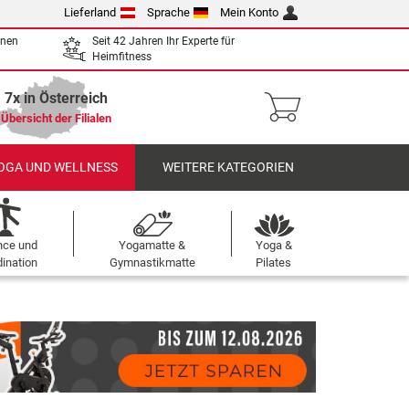
Lieferland
Sprache
Mein Konto
enen
Seit 42 Jahren Ihr Experte für
Heimfitness
7x in Österreich
Übersicht der Filialen
OGA UND WELLNESS
WEITERE KATEGORIEN
nce und
Yogamatte &
Yoga &
ination
Gymnastikmatte
Pilates