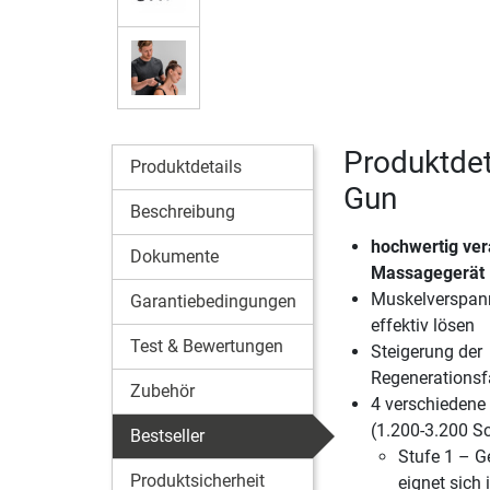
Produktde
Produktdetails
Gun
Beschreibung
hochwertig ver
Dokumente
Massagegerät
Muskelverspann
Garantiebedingungen
effektiv lösen
Test & Bewertungen
Steigerung der
Regenerationsf
Zubehör
4 verschieden
(1.200-3.200 Sc
Bestseller
Stufe 1 – G
Produktsicherheit
eignet sich 