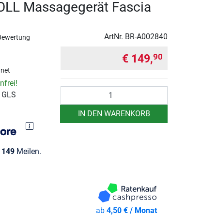
LL Massagegerät Fascia
ArtNr.
BR-A002840
Bewertung
€ 149,
90
hnet
frei!
Anzahl
r GLS
IN DEN WARENKORB
e
149
Meilen.
ab
4,50 € / Monat