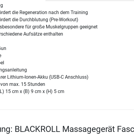
ng
ördert die Regeneration nach dem Training
ördert die Durchblutung (Pre-Workout)
nsbesondere für große Muskelgruppen geeignet
rschiedene Aufsätze enthalten
Gun
e
el
ngsanleitung
rer Lithium-Ionen-Akku (USB-C Anschluss)
 von max. 15 Stunden
L) 15 cm x (B) 9 cm x (H) 5 cm
ung: BLACKROLL Massagegerät Fasc