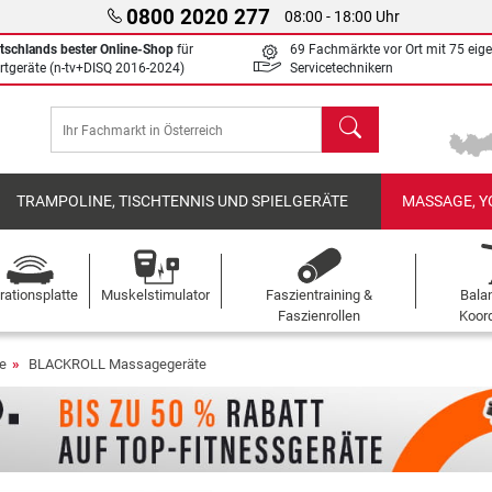
0800 2020 277
08:00 - 18:00 Uhr
tschlands bester Online-Shop
für
69 Fachmärkte vor Ort mit 75 eig
rtgeräte (n-tv+DISQ 2016-2024)
Servicetechnikern
Suchen
TRAMPOLINE, TISCHTENNIS UND SPIELGERÄTE
MASSAGE, Y
rationsplatte
Muskelstimulator
Faszientraining &
Bala
Faszienrollen
Koord
e
BLACKROLL Massagegeräte