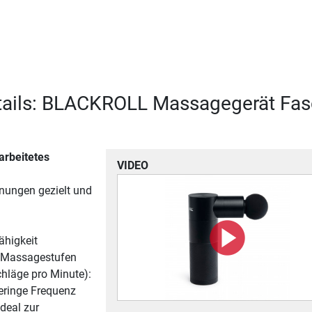
tails: BLACKROLL Massagegerät Fas
arbeitetes
VIDEO
ungen gezielt und
ähigkeit
e Massagestufen
hläge pro Minute):
eringe Frequenz
ideal zur