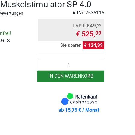
uskelstimulator SP 4.0
ArtNr.
2536116
Bewertungen
€ 649,
99
UVP
€ 525,
00
frei!
r GLS
Sie sparen
€ 124,99
Anzahl
IN DEN WARENKORB
ab
15,75 € / Monat