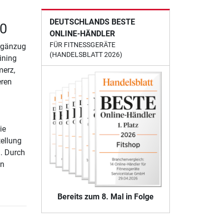
DEUTSCHLANDS BESTE
.0
ONLINE-HÄNDLER
FÜR FITNESSGERÄTE
Ergänzug
(HANDELSBLATT 2026)
ining
merz,
eren
ie
tellung
. Durch
en
Bereits zum 8. Mal in Folge