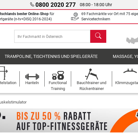
0800 2020 277
08:00 - 18:00 Uhr
tschlands bester Online-Shop
für
69 Fachmärkte vor Ort mit 75 eig
rtgeräte (n-tv+DISQ 2016-2024)
Servicetechnikern
Suchen
TRAMPOLINE, TISCHTENNIS UND SPIELGERÄTE
MASSAGE, Y
elstation
Hanteln
Functional
Bauchtrainer und
Klimmzugst
Training
Rückentrainer
skelstimulator