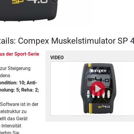
ails: Compex Muskelstimulator SP 4
us der Sport-Serie
VIDEO
zur Steigerung
ndens
dition: 10; Anti-
olung: 5; Reha: 2;
Software ist in der
elstruktur zu
llt das Gerät
 Intensität
erhin Sie.