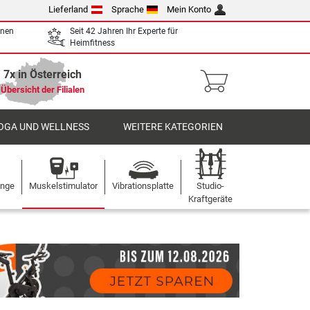
Lieferland
Sprache
Mein Konto
enen
Seit 42 Jahren Ihr Experte für
Heimfitness
7x in Österreich
Übersicht der Filialen
OGA UND WELLNESS
WEITERE KATEGORIEN
ange
Muskelstimulator
Vibrationsplatte
Studio-
Kraftgeräte