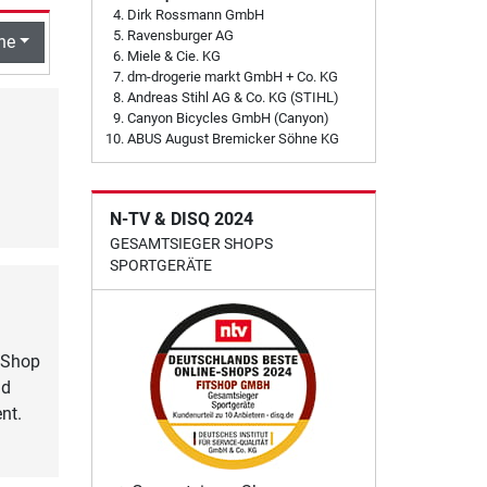
Dirk Rossmann GmbH
Ravensburger AG
he
Miele & Cie. KG
dm-drogerie markt GmbH + Co. KG
Andreas Stihl AG & Co. KG (STIHL)
Canyon Bicycles GmbH (Canyon)
ABUS August Bremicker Söhne KG
N-TV & DISQ 2024
GESAMTSIEGER SHOPS
SPORTGERÄTE
m Shop
nd
nt.