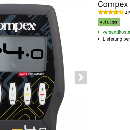
Compex M
4 
Auf Lager
versandkosten
Lieferung pe
Next